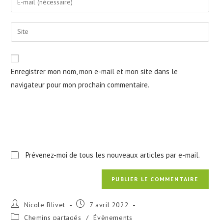
or
your
username
email
Saisir
to
address
l’URL
comment
to
de
comment
votre
Enregistrer mon nom, mon e-mail et mon site dans le
site
navigateur pour mon prochain commentaire.
(facultatif)
Prévenez-moi de tous les nouveaux articles par e-mail.
Auteur/autrice
Publication
Nicole Blivet
7 avril 2022
de
publiée :
Post
Chemins partagés
/
Évènements