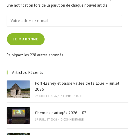
sea
une notification lors de la parution de chaque nouvel article.
pan
Votre
adresse
e-
JE M'ABONNE
mail
Rejoignez les 228 autres abonnés
Articles Récents
Port-Lesney et basse vallée de la Loue – juillet
2026
27 JUILLET 2026
/
3 COMMENTAIRES
Chemins partagés 2026 – 07
19 JUILLET 2026
/
0 COMMENTAIRE