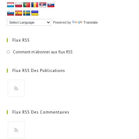
Powered by
Translate
Flux RSS
Comment m'abonner aux flux RSS
Flux RSS Des Publications
S’ouvre
dans
Flux RSS Des Commentaires
un
nouvel
onglet