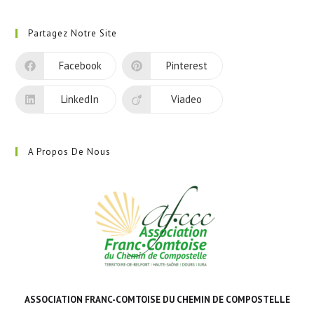
S’ouvre
dans
Partagez Notre Site
un
nouvel
Facebook
Pinterest
onglet
LinkedIn
Viadeo
A Propos De Nous
ASSOCIATION FRANC-COMTOISE DU CHEMIN DE COMPOSTELLE