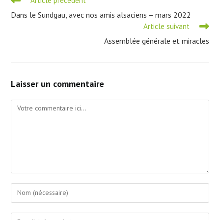
Article précédent
more
Dans le Sundgau, avec nos amis alsaciens – mars 2022
articles
Article suivant
Assemblée générale et miracles
Laisser un commentaire
Comment
Enter
your
name
Enter