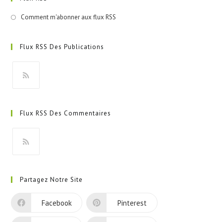
Comment m'abonner aux flux RSS
Flux RSS Des Publications
S’ouvre
dans
Flux RSS Des Commentaires
un
nouvel
onglet
S’ouvre
dans
Partagez Notre Site
un
nouvel
Facebook
Pinterest
onglet