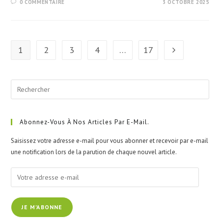
0 COMMENTAIRE
3 OCTOBRE 2025
1
2
3
4
…
17
Aller à la page 
Pre
Esc
to
clo
Abonnez-Vous À Nos Articles Par E-Mail.
the
Saisissez votre adresse e-mail pour vous abonner et recevoir par e-mail
sea
une notification lors de la parution de chaque nouvel article.
pan
Votre
adresse
e-
JE M'ABONNE
mail