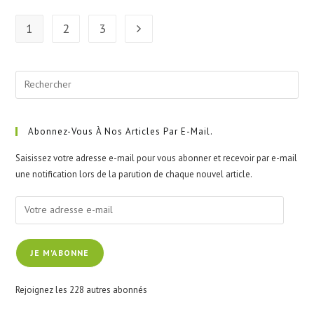
1
2
3
Aller à la page suivante
Pre
Esc
to
clo
Abonnez-Vous À Nos Articles Par E-Mail.
the
Saisissez votre adresse e-mail pour vous abonner et recevoir par e-mail
sea
une notification lors de la parution de chaque nouvel article.
pan
Votre
adresse
e-
JE M'ABONNE
mail
Rejoignez les 228 autres abonnés