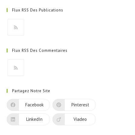
Flux RSS Des Publications
S’ouvre
dans
Flux RSS Des Commentaires
un
nouvel
onglet
S’ouvre
dans
Partagez Notre Site
un
nouvel
Facebook
Pinterest
onglet
LinkedIn
Viadeo