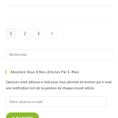
1
2
3
Aller à la page suivante
Pre
Esc
to
clo
Abonnez-Vous À Nos Articles Par E-Mail.
the
Saisissez votre adresse e-mail pour vous abonner et recevoir par e-mail
sea
une notification lors de la parution de chaque nouvel article.
pan
Votre
adresse
e-
JE M'ABONNE