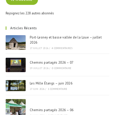
mail
Rejoignez les 228 autres abonnés
Articles Récents
Port-Lesney et basse vallée de la Loue – juillet
2026
27 JUILLET 2026
/
4 COMMENTAIRES
Chemins partagés 2026 – 07
19 JUILLET 2026
/
0 COMMENTAIRE
Les Mille Étangs – juin 2026
27 JUIN 2026
/
1 COMMENTAIRE
Chemins partagés 2026 – 06