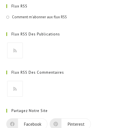
Flux RSS
Comment m'abonner aux flux RSS
Flux RSS Des Publications
S’ouvre
dans
Flux RSS Des Commentaires
un
nouvel
onglet
S’ouvre
dans
Partagez Notre Site
un
nouvel
Facebook
Pinterest