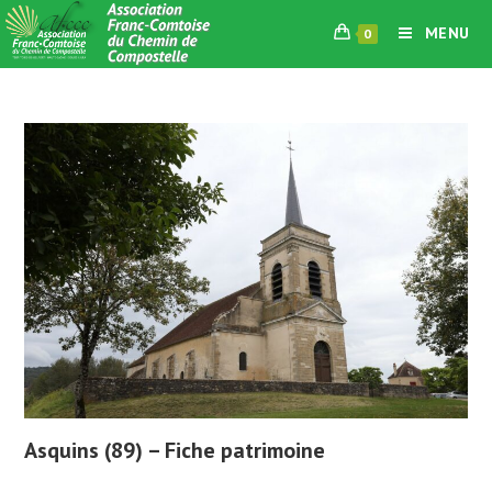
Skip
MENU
0
to
content
Asquins (89) – Fiche patrimoine