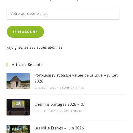
pan
Votre
adresse
e-
JE M'ABONNE
mail
Rejoignez les 228 autres abonnés
Articles Récents
Port-Lesney et basse vallée de la Loue – juillet
2026
27 JUILLET 2026
/
3 COMMENTAIRES
Chemins partagés 2026 – 07
19 JUILLET 2026
/
0 COMMENTAIRE
Les Mille Étangs – juin 2026