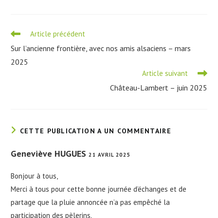
Read
Article précédent
more
Sur l’ancienne frontière, avec nos amis alsaciens – mars
articles
2025
Article suivant
Château-Lambert – juin 2025
CETTE PUBLICATION A UN COMMENTAIRE
Geneviève HUGUES
21 AVRIL 2025
Bonjour à tous,
Merci à tous pour cette bonne journée d’échanges et de
partage que la pluie annoncée n’a pas empêché la
participation des pèlerins.