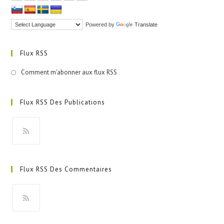
Powered by
Translate
Flux RSS
Comment m'abonner aux flux RSS
Flux RSS Des Publications
S’ouvre
dans
Flux RSS Des Commentaires
un
nouvel
onglet
S’ouvre