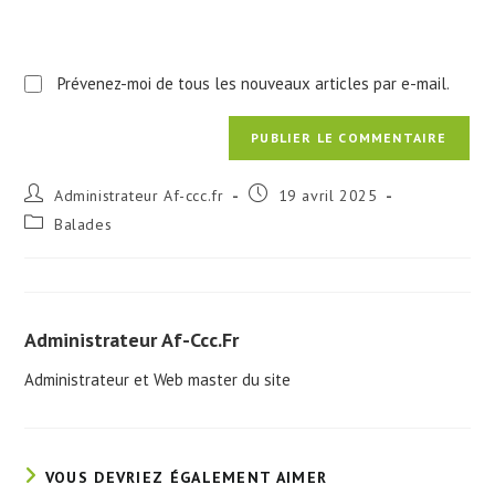
Prévenez-moi de tous les nouveaux articles par e-mail.
Auteur/autrice
Publication
Administrateur Af-ccc.fr
19 avril 2025
de
publiée :
Post
Balades
la
category:
publication :
Administrateur Af-Ccc.fr
Administrateur et Web master du site
VOUS DEVRIEZ ÉGALEMENT AIMER