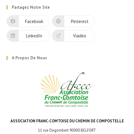
dans
Partagez Notre Site
un
nouvel
Facebook
Pinterest
onglet
LinkedIn
Viadeo
A Propos De Nous
ASSOCIATION FRANC-COMTOISE DU CHEMIN DE COMPOSTELLE
11 rue Degombert 90000 BELFORT