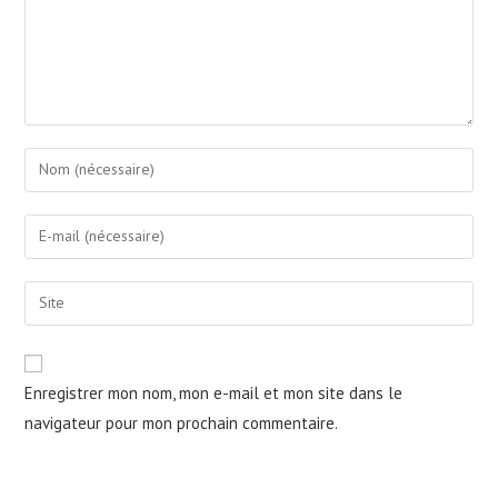
Enter
your
name
Enter
or
your
username
email
Saisir
to
address
l’URL
comment
to
de
comment
votre
Enregistrer mon nom, mon e-mail et mon site dans le
site
navigateur pour mon prochain commentaire.
(facultatif)