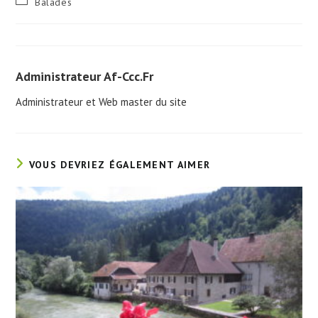
Balades
la
category:
publication :
Administrateur Af-Ccc.fr
Administrateur et Web master du site
VOUS DEVRIEZ ÉGALEMENT AIMER