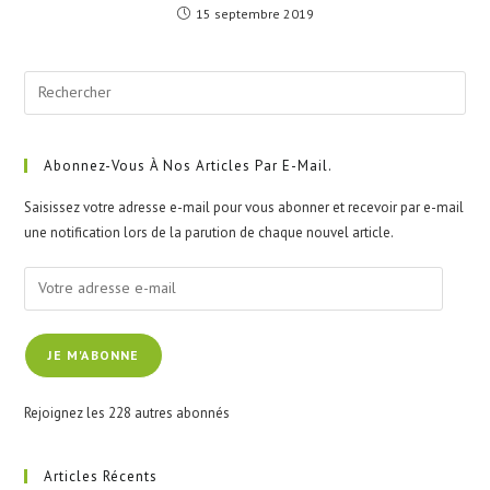
15 septembre 2019
Pre
Esc
to
clo
Abonnez-Vous À Nos Articles Par E-Mail.
the
Saisissez votre adresse e-mail pour vous abonner et recevoir par e-mail
sea
une notification lors de la parution de chaque nouvel article.
pan
Votre
adresse
e-
JE M'ABONNE
mail
Rejoignez les 228 autres abonnés
Articles Récents