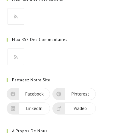
S’ouvre
dans
Flux RSS Des Commentaires
un
nouvel
onglet
S’ouvre
dans
Partagez Notre Site
un
nouvel
Facebook
Pinterest
onglet
LinkedIn
Viadeo
A Propos De Nous