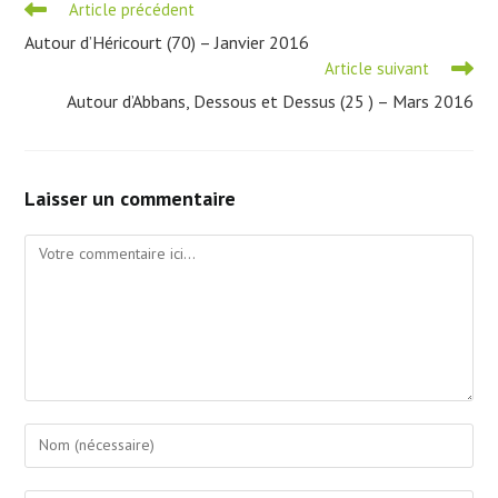
Read
Article précédent
more
Autour d’Héricourt (70) – Janvier 2016
articles
Article suivant
Autour d’Abbans, Dessous et Dessus (25 ) – Mars 2016
Laisser un commentaire
Comment
Enter
your
name