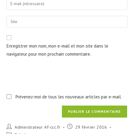
Enter
or
your
username
email
Saisir
to
address
l’URL
comment
to
de
comment
votre
Enregistrer mon nom, mon e-mail et mon site dans le
site
navigateur pour mon prochain commentaire.
(facultatif)
Prévenez-moi de tous les nouveaux articles par e-mail.
Auteur/autrice
Publication
Administrateur Af-ccc.fr
29 février 2016
de
publiée :
Post