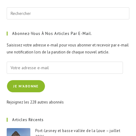
Pre
Esc
to
clo
Abonnez-Vous À Nos Articles Par E-Mail.
the
Saisissez votre adresse e-mail pour vous abonner et recevoir par e-mail
sea
une notification lors de la parution de chaque nouvel article.
pan
Votre
adresse
e-
JE M'ABONNE
mail
Rejoignez les 228 autres abonnés
Articles Récents
Port-Lesney et basse vallée de la Loue – juillet