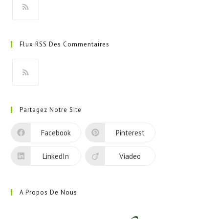
S’ouvre
dans
Flux RSS Des Commentaires
un
nouvel
onglet
S’ouvre
dans
Partagez Notre Site
un
nouvel
Facebook
Pinterest
onglet
LinkedIn
Viadeo
A Propos De Nous