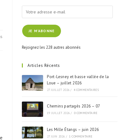
Votre
s
adresse
e-
JE M'ABONNE
mail
26
Rejoignez les 228 autres abonnés
Articles Récents
Port-Lesney et basse vallée de la
Loue – juillet 2026
27 JUILLET 2026
/
4 COMMENTAIRES
Chemins partagés 2026 – 07
19 JUILLET 2026
/
0 COMMENTAIRE
Les Mille Étangs – juin 2026
27 JUIN 2026
/
1 COMMENTAIRE
de