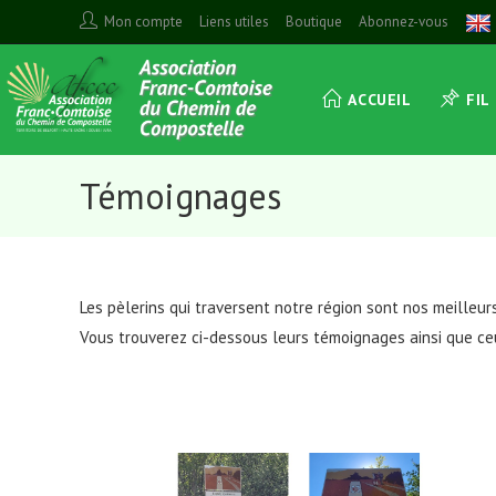
Skip
Mon compte
Liens utiles
Boutique
Abonnez-vous
to
content
ACCUEIL
FIL
Témoignages
Les pèlerins qui traversent notre région sont nos meilleur
Vous trouverez ci-dessous leurs témoignages ainsi que c