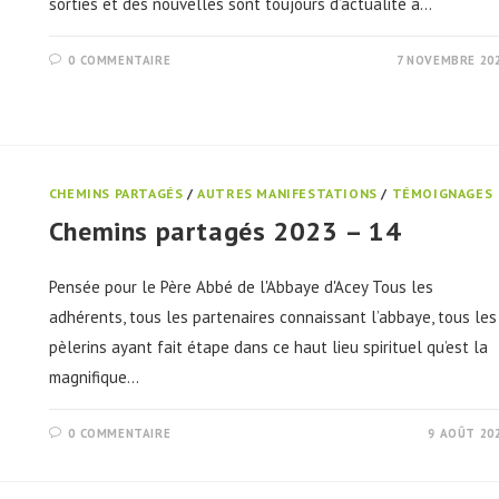
sorties et des nouvelles sont toujours d’actualité à…
0 COMMENTAIRE
7 NOVEMBRE 20
CHEMINS PARTAGÉS
/
AUTRES MANIFESTATIONS
/
TÉMOIGNAGES
Chemins partagés 2023 – 14
Pensée pour le Père Abbé de l'Abbaye d'Acey Tous les
adhérents, tous les partenaires connaissant l’abbaye, tous les
pèlerins ayant fait étape dans ce haut lieu spirituel qu’est la
magnifique…
0 COMMENTAIRE
9 AOÛT 20