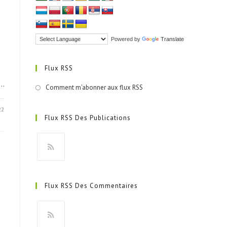
Powered by
Translate
Flux RSS
e…
Comment m'abonner aux flux RSS
22
Flux RSS Des Publications
S’ouvre
dans
Flux RSS Des Commentaires
un
nouvel
onglet