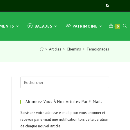
TOG
EMENTS
BALADES
PATRIMOINE
0
>
Articles
>
Chemins
>
Témoignages
WEB
Press
SEA
Escape
to
close
Abonnez-Vous À Nos Articles Par E-Mail.
the
Saisissez votre adresse e-mail pour vous abonner et
search
recevoir par e-mail une notification lors de la parution
panel.
de chaque nouvel article.