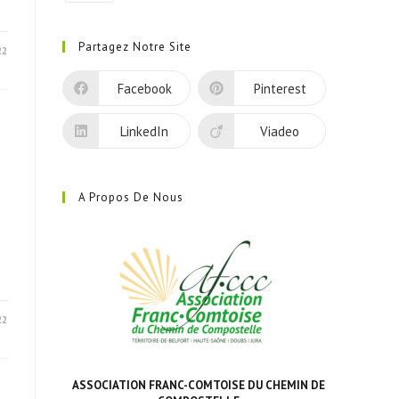
S’ouvre
dans
Partagez Notre Site
22
un
nouvel
Facebook
Pinterest
onglet
LinkedIn
Viadeo
A Propos De Nous
22
ASSOCIATION FRANC-COMTOISE DU CHEMIN DE