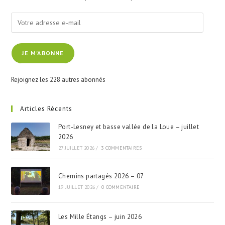
pan
Votre
adresse
e-
JE M'ABONNE
mail
Rejoignez les 228 autres abonnés
Articles Récents
Port-Lesney et basse vallée de la Loue – juillet
2026
27 JUILLET 2026
/
3 COMMENTAIRES
Chemins partagés 2026 – 07
19 JUILLET 2026
/
0 COMMENTAIRE
Les Mille Étangs – juin 2026