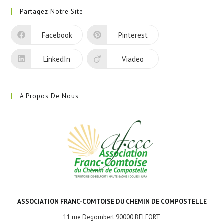
dans
Partagez Notre Site
un
nouvel
Facebook
Pinterest
onglet
LinkedIn
Viadeo
A Propos De Nous
ASSOCIATION FRANC-COMTOISE DU CHEMIN DE COMPOSTELLE
11 rue Degombert 90000 BELFORT