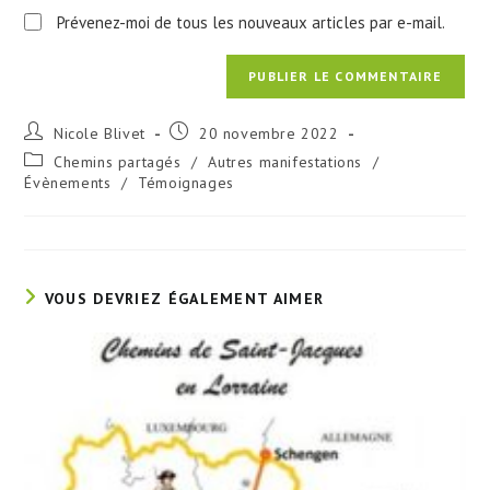
Prévenez-moi de tous les nouveaux articles par e-mail.
Auteur/autrice
Publication
Nicole Blivet
20 novembre 2022
de
publiée :
Post
Chemins partagés
/
Autres manifestations
/
la
category:
Évènements
/
Témoignages
publication :
VOUS DEVRIEZ ÉGALEMENT AIMER