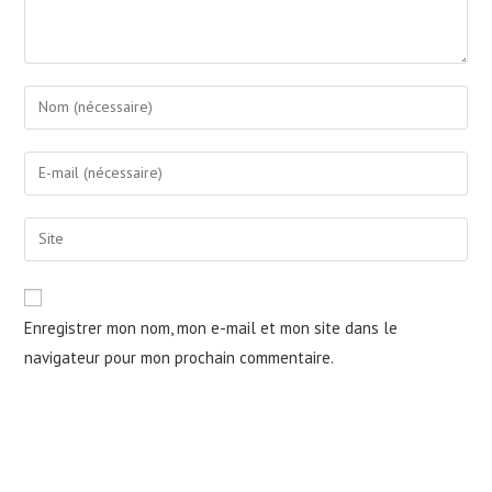
Enter
your
name
Enter
or
your
username
email
Saisir
to
address
l’URL
comment
to
de
comment
votre
Enregistrer mon nom, mon e-mail et mon site dans le
site
navigateur pour mon prochain commentaire.
(facultatif)