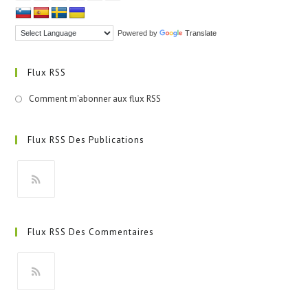
Powered by
Translate
Flux RSS
Comment m'abonner aux flux RSS
Flux RSS Des Publications
S’ouvre
dans
Flux RSS Des Commentaires
un
nouvel
onglet
S’ouvre