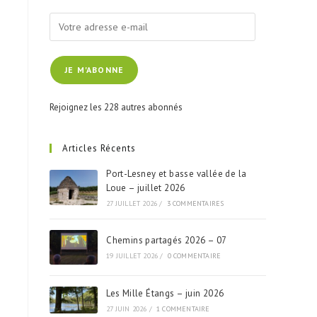
Votre
adresse
e-
JE M'ABONNE
mail
Rejoignez les 228 autres abonnés
Articles Récents
Port-Lesney et basse vallée de la
Loue – juillet 2026
27 JUILLET 2026
/
3 COMMENTAIRES
Chemins partagés 2026 – 07
19 JUILLET 2026
/
0 COMMENTAIRE
Les Mille Étangs – juin 2026
27 JUIN 2026
/
1 COMMENTAIRE