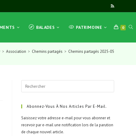
TOG
EMENTS
BALADES
PATRIMOINE
0
>
Association
>
Chemins partagés
>
Chemins partagés 2025-05
WEB
Press
SEA
Escape
to
close
Abonnez-Vous À Nos Articles Par E-Mail.
the
Saisissez votre adresse e-mail pour vous abonner et
search
recevoir par e-mail une notification lors de la parution
panel.
de chaque nouvel article.