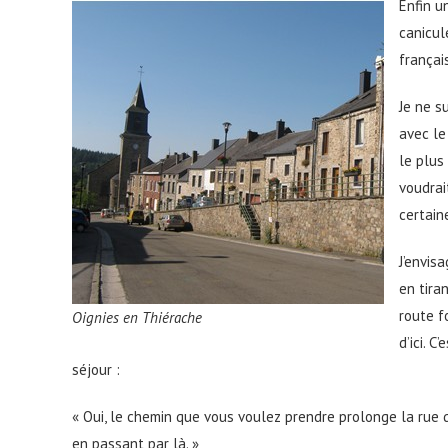
Enfin u
canicul
français
Je ne s
avec le
le plus
voudrai
certain
J’envisa
en tira
route f
Oignies en Thiérache
d’ici. 
séjour :
« Oui, le chemin que vous voulez prendre prolonge la rue
en passant par là. »