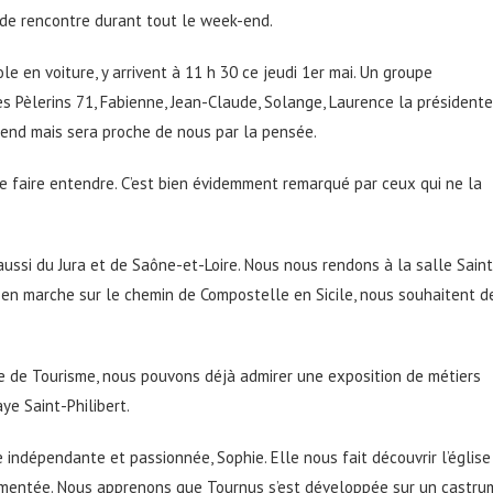
 de rencontre durant tout le week-end.
le en voiture, y arrivent à 11 h 30 ce jeudi 1er mai. Un groupe
es Pèlerins 71, Fabienne, Jean-Claude, Solange, Laurence la présidente
end mais sera proche de nous par la pensée.
se faire entendre. C’est bien évidemment remarqué par ceux qui ne la
aussi du Jura et de Saône-et-Loire. Nous nous rendons à la salle Saint
é, en marche sur le chemin de Compostelle en Sicile, nous souhaitent d
ice de Tourisme, nous pouvons déjà admirer une exposition de métiers
aye Saint-Philibert.
indépendante et passionnée, Sophie. Elle nous fait découvrir l’église
vementée. Nous apprenons que Tournus s’est développée sur un castru