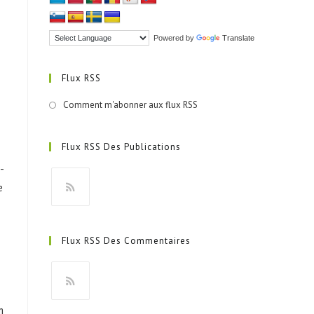
Powered by
Translate
Flux RSS
Comment m'abonner aux flux RSS
Flux RSS Des Publications
-
e
S’ouvre
dans
Flux RSS Des Commentaires
un
nouvel
onglet
S’ouvre
m