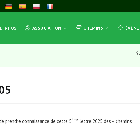
 D’INFOS
ASSOCIATION
CHEMINS
ÉVÈN
-05
ème
 de prendre connaissance de cette 5
lettre 2025 des « chemins