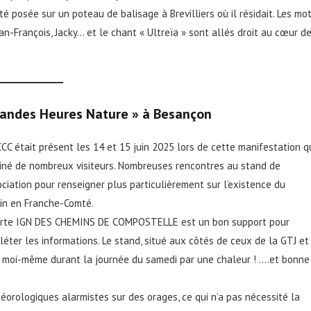
é posée sur un poteau de balisage à Brevilliers où il résidait. Les mo
ean-François, Jacky… et le chant « Ultreïa » sont allés droit au cœur d
Grandes Heures Nature » à Besançon
CCC était présent les 14 et 15 juin 2025 lors de cette manifestation q
iné de nombreux visiteurs. Nombreuses rencontres au stand de
ociation pour renseigner plus particulièrement sur l’existence du
in en Franche-Comté.
arte IGN DES CHEMINS DE COMPOSTELLE est un bon support pour
éter les informations. Le stand, situé aux côtés de ceux de la GTJ et
 et moi-même durant la journée du samedi par une chaleur ! ….et bonne
téorologiques alarmistes sur des orages, ce qui n’a pas nécessité la