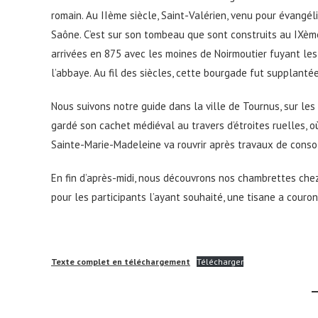
romain. Au IIème siècle, Saint-Valérien, venu pour évangél
Saône. C’est sur son tombeau que sont construits au IXème 
arrivées en 875 avec les moines de Noirmoutier fuyant les 
l’abbaye. Au fil des siècles, cette bourgade fut supplanté
Nous suivons notre guide dans la ville de Tournus, sur les
gardé son cachet médiéval au travers d’étroites ruelles, o
Sainte-Marie-Madeleine va rouvrir après travaux de consol
En fin d’après-midi, nous découvrons nos chambrettes chez
pour les participants l’ayant souhaité, une tisane a couro
Texte complet en téléchargement
Télécharger