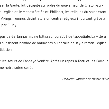
iser la Gaule, fut décapité sur ordre du gouverneur de Chalon-sur-
l’église et le monastère Saint-Philibert, les reliques du saint étant
Vikings. Tournus devint alors un centre religieux important grâce à
e par Cluny.
 pas de Gerlannus, moine bâtisseur ou abbé de l’abbatiale. La ville a
ù subsistent nombre de bâtiments ou détails de style roman. L’église
idation.
 les sœurs de l’abbaye Venière. Après un repas à l’eau et les Complie
nné notre sobre soirée.
Danielle Vaunier et Nicole Blive