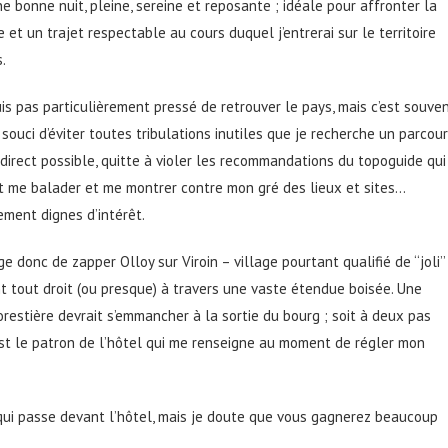
ne bonne nuit, pleine, sereine et reposante ; idéale pour affronter la
e et un trajet respectable au cours duquel j’entrerai sur le territoire
.
uis pas particulièrement pressé de retrouver le pays, mais c’est souve
 souci d’éviter toutes tribulations inutiles que je recherche un parcou
 direct possible, quitte à violer les recommandations du topoguide qui
t me balader et me montrer contre mon gré des lieux et sites…
ement dignes d’intérêt.
ge donc de zapper Olloy sur Viroin – village pourtant qualifié de ‘‘joli’’
nt tout droit (ou presque) à travers une vaste étendue boisée. Une
orestière devrait s’emmancher à la sortie du bourg ; soit à deux pas
C’est le patron de l’hôtel qui me renseigne au moment de régler mon
 qui passe devant l’hôtel, mais je doute que vous gagnerez beaucoup