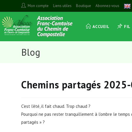
Skip
Mon compte
Liens utiles
Boutique
Abonnez-vous
to
content
ACCUEIL
FIL
Blog
Chemins partagés 2025
C’est l’été, il fait chaud. Trop chaud ?
Pourquoi ne pas rester tranquillement à l’ombre le temps
partagés » ?