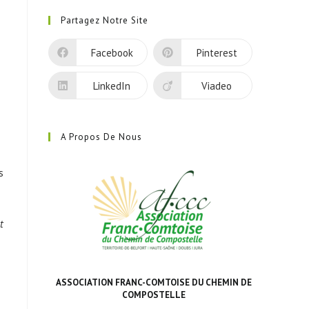
dans
Partagez Notre Site
un
nouvel
Facebook
Pinterest
onglet
LinkedIn
Viadeo
A Propos De Nous
s
t
ASSOCIATION FRANC-COMTOISE DU CHEMIN DE
COMPOSTELLE