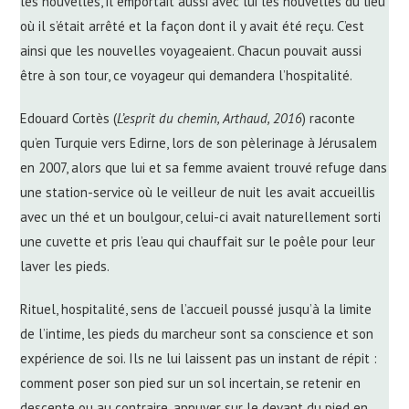
les nouvelles, il emportait aussi avec lui les nouvelles du lieu
où il s’était arrêté et la façon dont il y avait été reçu. C’est
ainsi que les nouvelles voyageaient. Chacun pouvait aussi
être à son tour, ce voyageur qui demandera l’hospitalité.
Edouard Cortès (
L’esprit du chemin, Arthaud, 2016
) raconte
qu’en Turquie vers Edirne, lors de son pèlerinage à Jérusalem
en 2007, alors que lui et sa femme avaient trouvé refuge dans
une station-service où le veilleur de nuit les avait accueillis
avec un thé et un boulgour, celui-ci avait naturellement sorti
une cuvette et pris l’eau qui chauffait sur le poêle pour leur
laver les pieds.
Rituel, hospitalité, sens de l’accueil poussé jusqu’à la limite
de l’intime, les pieds du marcheur sont sa conscience et son
expérience de soi. Ils ne lui laissent pas un instant de répit :
comment poser son pied sur un sol incertain, se retenir en
descente ou au contraire, appuyer sur le devant du pied en