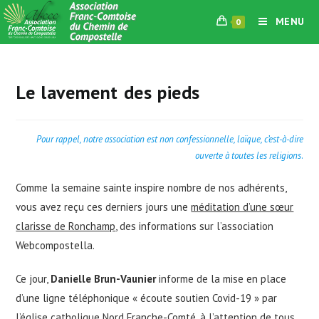
Skip
MENU
0
to
content
Le lavement des pieds
Pour rappel, notre association est non confessionnelle, laïque, c’est-à-dire
ouverte à toutes les religions
.
Comme la semaine sainte inspire nombre de nos adhérents,
vous avez reçu ces derniers jours une
méditation d’une sœur
clarisse de Ronchamp
, des informations sur l’association
Webcompostella.
Ce jour,
Danielle Brun-Vaunier
informe de la mise en place
d’une ligne téléphonique « écoute soutien Covid-19 » par
l’église catholique Nord Franche-Comté, à l’attention de tous