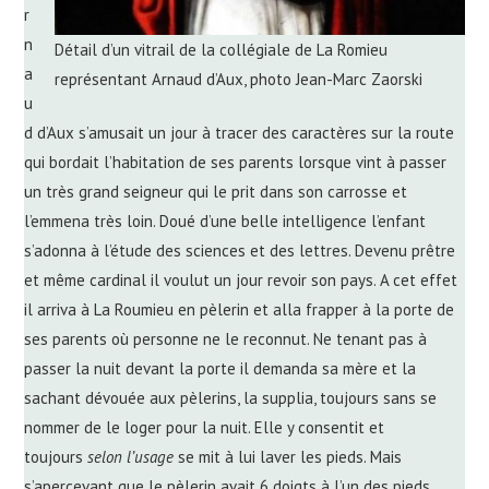
r
n
Détail d’un vitrail de la collégiale de La Romieu
a
représentant Arnaud d’Aux, photo Jean-Marc Zaorski
u
d d’Aux s’amusait un jour à tracer des caractères sur la route
qui bordait l’habitation de ses parents lorsque vint à passer
un très grand seigneur qui le prit dans son carrosse et
l’emmena très loin. Doué d’une belle intelligence l’enfant
s’adonna à l’étude des sciences et des lettres. Devenu prêtre
et même cardinal il voulut un jour revoir son pays. A cet effet
il arriva à La Roumieu en pèlerin et alla frapper à la porte de
ses parents où personne ne le reconnut. Ne tenant pas à
passer la nuit devant la porte il demanda sa mère et la
sachant dévouée aux pèlerins, la supplia, toujours sans se
nommer de le loger pour la nuit. Elle y consentit et
toujours
selon l’usage
se mit à lui laver les pieds. Mais
s’apercevant que le pèlerin avait 6 doigts à l’un des pieds,