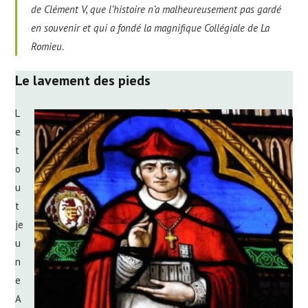
de Clément V, que l’histoire n’a malheureusement pas gardé
en souvenir et qui a fondé la magnifique Collégiale de La
Romieu
.
Le lavement des pieds
L
e
t
o
u
t
je
u
n
e
A