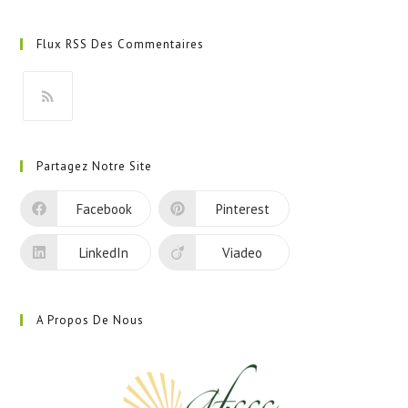
S’ouvre
dans
Flux RSS Des Commentaires
un
nouvel
onglet
S’ouvre
dans
Partagez Notre Site
un
nouvel
Facebook
Pinterest
onglet
LinkedIn
Viadeo
A Propos De Nous