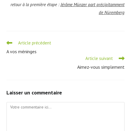
retour à la première étape :
Jérôme Münzer part précipitamment
de Nüremberg
Read
Article précédent
more
A vos méninges
articles
Article suivant
Aimez-vous simplement
Laisser un commentaire
Comment