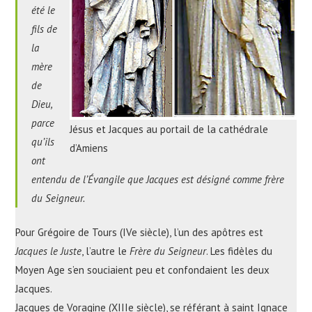
été le
fils de
la
mère
de
Dieu,
parce
Jésus et Jacques au portail de la cathédrale
qu’ils
d’Amiens
ont
entendu de l’Évangile que Jacques est désigné comme frère
du Seigneur.
Pour Grégoire de Tours (IVe siècle), l’un des apôtres est
Jacques le Juste
, l’autre le
Frère du Seigneur
. Les fidèles du
Moyen Age s’en souciaient peu et confondaient les deux
Jacques.
Jacques de Voragine (XIIIe siècle), se référant à saint Ignace