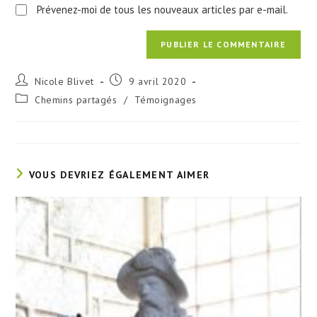
Prévenez-moi de tous les nouveaux articles par e-mail.
Auteur/autrice
Publication
Nicole Blivet
9 avril 2020
de
publiée :
Post
Chemins partagés
/
Témoignages
la
category:
publication :
VOUS DEVRIEZ ÉGALEMENT AIMER