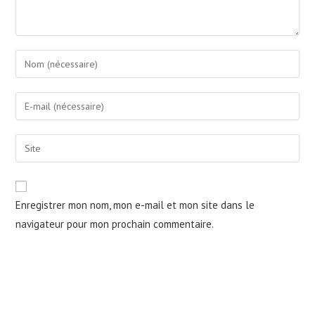
Enter
your
name
Enter
or
your
username
email
Saisir
to
address
l’URL
comment
to
de
comment
votre
Enregistrer mon nom, mon e-mail et mon site dans le
site
navigateur pour mon prochain commentaire.
(facultatif)