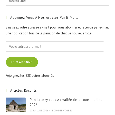
Esc
to
clo
Abonnez-Vous À Nos Articles Par E-Mail.
the
Saisissez votre adresse e-mail pour vous abonner et recevoir par e-mail
sea
une notification lors de la parution de chaque nouvel article.
pan
Votre
adresse
e-
JE M'ABONNE
mail
Rejoignez les 228 autres abonnés
Articles Récents
Port-Lesney et basse vallée de la Loue – juillet
2026
27 JUILLET 2026
/
4 COMMENTAIRES