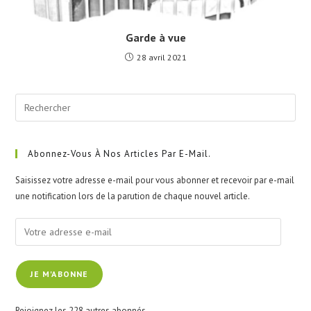
Garde à vue
28 avril 2021
Pre
Esc
to
clo
Abonnez-Vous À Nos Articles Par E-Mail.
the
Saisissez votre adresse e-mail pour vous abonner et recevoir par e-mail
sea
une notification lors de la parution de chaque nouvel article.
pan
Votre
adresse
e-
JE M'ABONNE
mail
Rejoignez les 228 autres abonnés