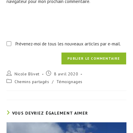
navigateur pour mon prochain commentaire.
(facultatif)
Prévenez-moi de tous les nouveaux articles par e-mail.
Auteur/autrice
Publication
Nicole Blivet
8 avril 2020
de
publiée :
Post
Chemins partagés
/
Témoignages
la
category:
publication :
VOUS DEVRIEZ ÉGALEMENT AIMER