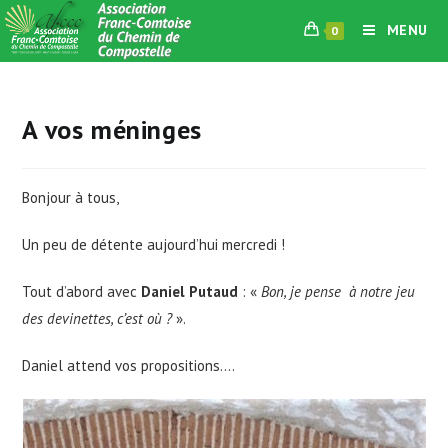
Skip
MENU
0
to
content
A vos méninges
Bonjour à tous,
Un peu de détente aujourd’hui mercredi !
Tout d’abord avec
Daniel Putaud
: «
Bon, je pense à notre jeu
des devinettes, c’est où ?
».
Daniel attend vos propositions….