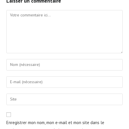
Laisser un commentaire
Comment
Enter
your
name
Enter
or
your
username
email
Saisir
to
address
l’URL
comment
to
de
comment
votre
Enregistrer mon nom, mon e-mail et mon site dans le
site