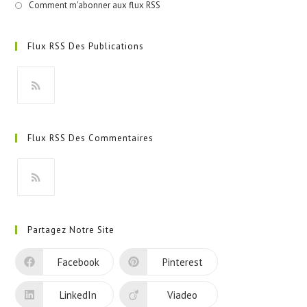
Comment m'abonner aux flux RSS
Flux RSS Des Publications
S’ouvre
dans
Flux RSS Des Commentaires
un
nouvel
onglet
S’ouvre
dans
Partagez Notre Site
un
nouvel
Facebook
Pinterest
onglet
LinkedIn
Viadeo