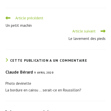
Read
Article précédent
more
Un petit machin
articles
Article suivant
Le lavement des pieds
CETTE PUBLICATION A UN COMMENTAIRE
Claude Bérard
9 AVRIL 2020
Photo devinette
La bordure en cairou … serait-ce en Roussillon?