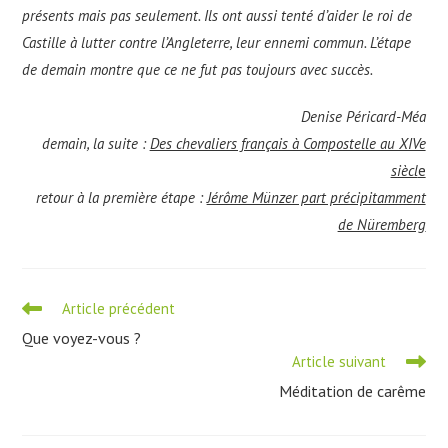
présents mais pas seulement. Ils ont aussi tenté d’aider le roi de
Castille à lutter contre l’Angleterre, leur ennemi commun. L’étape
de demain montre que ce ne fut pas toujours avec succès.
Denise Péricard-Méa
demain, la suite :
Des chevaliers français à Compostelle au XIVe
siècl
e
retour à la première étape :
Jérôme Münzer part précipitamment
de Nüremberg
Read
Article précédent
more
Que voyez-vous ?
articles
Article suivant
Méditation de carême