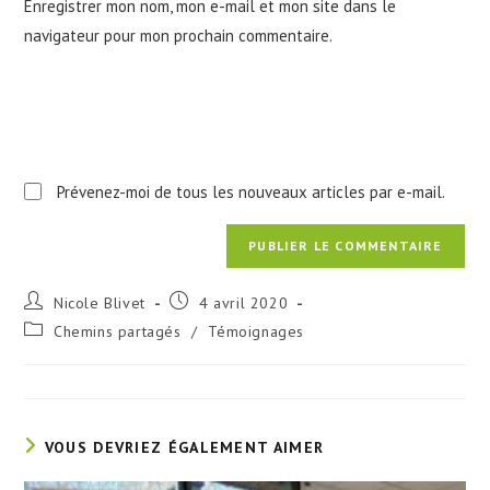
Enregistrer mon nom, mon e-mail et mon site dans le
site
navigateur pour mon prochain commentaire.
(facultatif)
Prévenez-moi de tous les nouveaux articles par e-mail.
Auteur/autrice
Publication
Nicole Blivet
4 avril 2020
de
publiée :
Post
Chemins partagés
/
Témoignages
la
category:
publication :
VOUS DEVRIEZ ÉGALEMENT AIMER