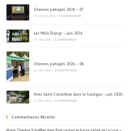
Chemins partagés 2026 – 07
19 JUILLET 2026
/
0 COMMENTAIRE
Les Mille Étangs – juin 2026
27 JUIN 2026
/
1 COMMENTAIRE
Chemins partagés 2026 – 06
24 JUIN 2026
/
0 COMMENTAIRE
Avec Saint-Colomban dans le Sundgau – juin 2026
11 JUIN 2026
/
0 COMMENTAIRE
Commentaires Récents
Marie-Thérèse Schaffter
dans
Port-Lesney et basse vallée de la Loue –