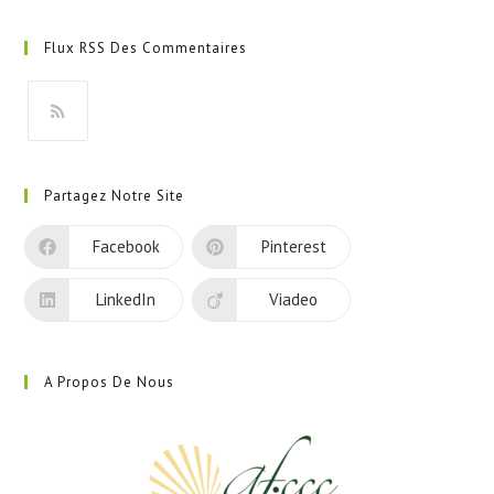
S’ouvre
dans
Flux RSS Des Commentaires
un
nouvel
onglet
S’ouvre
dans
Partagez Notre Site
un
nouvel
Facebook
Pinterest
onglet
LinkedIn
Viadeo
A Propos De Nous