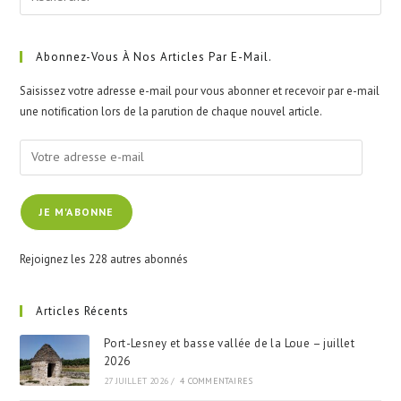
Esc
to
clo
Abonnez-Vous À Nos Articles Par E-Mail.
the
Saisissez votre adresse e-mail pour vous abonner et recevoir par e-mail
sea
une notification lors de la parution de chaque nouvel article.
pan
Votre
adresse
e-
JE M'ABONNE
mail
Rejoignez les 228 autres abonnés
Articles Récents
Port-Lesney et basse vallée de la Loue – juillet
2026
27 JUILLET 2026
/
4 COMMENTAIRES