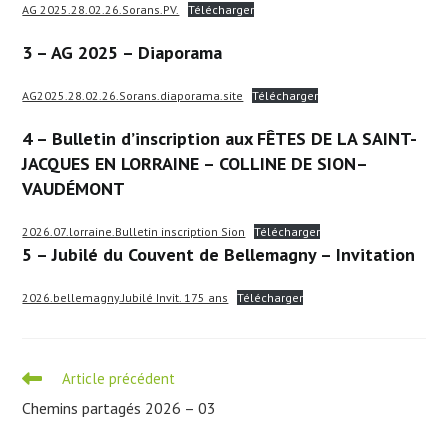
AG 2025.28.02.26.Sorans.PV.
Télécharger
3 – AG 2025 – Diaporama
AG2025.28.02.26.Sorans.diaporama.site
Télécharger
4 – Bulletin d’inscription aux
FÊTES DE LA SAINT-
JACQUES EN LORRAINE – COLLINE DE SION
–
VAUDÉMONT
2026.07.lorraine.Bulletin inscription Sion
Télécharger
5 – Jubilé du Couvent de Bellemagny – Invitation
2026.bellemagny.Jubilé Invit. 175 ans
Télécharger
Read
Article précédent
more
Chemins partagés 2026 – 03
articles