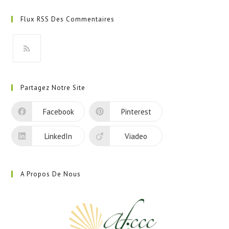
dans
Flux RSS Des Commentaires
un
nouvel
onglet
S’ouvre
dans
Partagez Notre Site
un
nouvel
Facebook
Pinterest
onglet
LinkedIn
Viadeo
A Propos De Nous