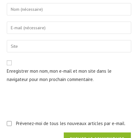
Enter
your
name
Enter
or
your
username
email
Saisir
to
address
l’URL
comment
to
de
comment
votre
Enregistrer mon nom, mon e-mail et mon site dans le
site
navigateur pour mon prochain commentaire.
(facultatif)
Prévenez-moi de tous les nouveaux articles par e-mail.