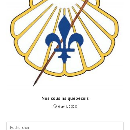
Nos cousins québécois
6 avril 2020
Pre