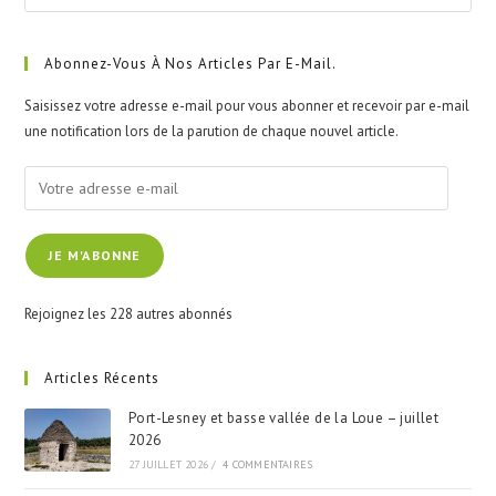
Esc
to
clo
Abonnez-Vous À Nos Articles Par E-Mail.
the
Saisissez votre adresse e-mail pour vous abonner et recevoir par e-mail
sea
une notification lors de la parution de chaque nouvel article.
pan
Votre
adresse
e-
JE M'ABONNE
mail
Rejoignez les 228 autres abonnés
Articles Récents
Port-Lesney et basse vallée de la Loue – juillet
2026
27 JUILLET 2026
/
4 COMMENTAIRES