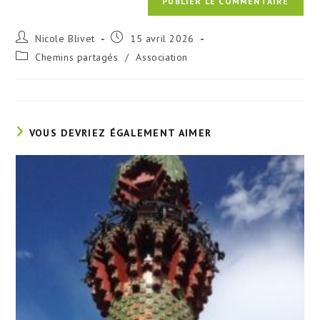
Auteur/autrice
Publication
Nicole Blivet
15 avril 2026
de
publiée :
Post
Chemins partagés
/
Association
la
category:
publication :
VOUS DEVRIEZ ÉGALEMENT AIMER