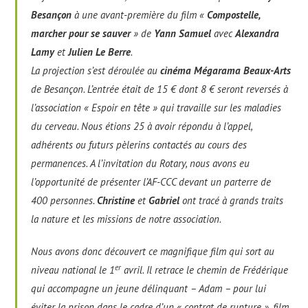
Besançon
à une avant-première du film «
Compostelle,
marcher pour se sauver
» de
Yann Samuel
avec
Alexandra
Lamy
et
Julien Le Berre
.
La projection s’est déroulée au
cinéma Mégarama Beaux-Arts
de Besançon. L’entrée était de 15 € dont 8 € seront reversés à
l’association « Espoir en tête » qui travaille sur les maladies
du cerveau. Nous étions 25 à avoir répondu à l’appel,
adhérents ou futurs pèlerins contactés au cours des
permanences. A l’invitation du Rotary, nous avons eu
l’opportunité de présenter l’AF-CCC devant un parterre de
400 personnes.
Christine
et
Gabriel
ont tracé à grands traits
la nature et les missions de notre association.
Nous avons donc découvert ce magnifique film qui sort au
er
niveau national le 1
avril. Il retrace le chemin de Frédérique
qui accompagne un jeune délinquant – Adam – pour lui
éviter la prison dans le cadre d’un « contrat de rupture », film