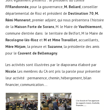
Sont également présents : le président du comité
FFRandonnée
, pour la gouvernance,
M. Beliard
, conseiller
départemental de Rioz et président de
Destination 70
,
M.
Rémi Munnerot
, premier adjoint, qui nous présentera l’histoire
de la
Maison Forte de Sorans
, M. le Maire de
Vauthiermont
,
commune d’entrée dans le territoire de Belfort, M le Maire de
Recologne-lès-Rioz
et
M et Mme Travaillot
, accueillants,
Mère Mirjam
, la prieure et
Suzanne
, la présidente des amis
pour le
Couvent de Bellemagny
.
Les activités sont illustrées par le diaporama élaboré par
Nicole
. Les membres du CA ont pris la parole pour présenter
leur activité : permanence, chemin, hébergement, bilan
financier, communication….