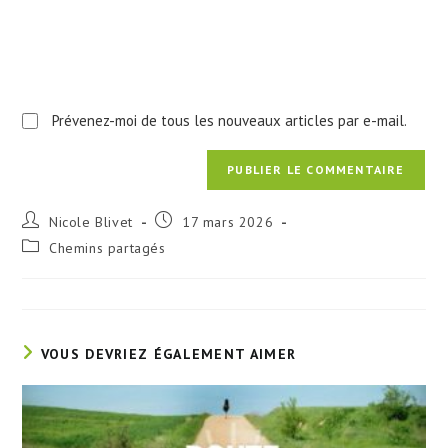
Prévenez-moi de tous les nouveaux articles par e-mail.
Auteur/autrice
Publication
Nicole Blivet
17 mars 2026
de
publiée :
Post
Chemins partagés
la
category:
publication :
VOUS DEVRIEZ ÉGALEMENT AIMER