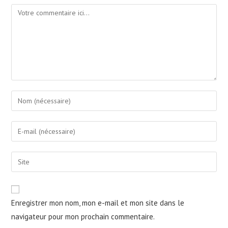
Comment
Enter
your
name
Enter
or
your
username
email
Saisir
to
address
l’URL
comment
to
de
comment
votre
Enregistrer mon nom, mon e-mail et mon site dans le
site
navigateur pour mon prochain commentaire.
(facultatif)