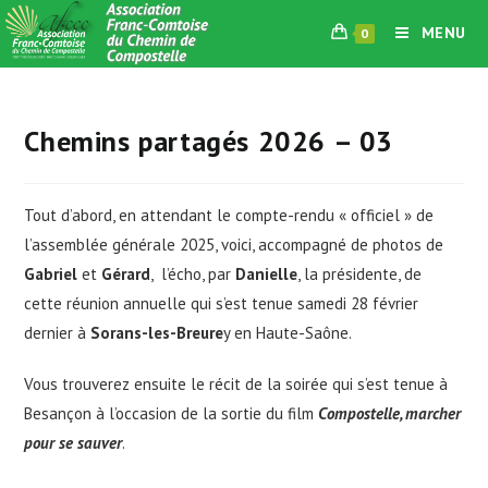
Skip
MENU
0
to
content
Chemins partagés 2026 – 03
Tout d’abord, en attendant le compte-rendu « officiel » de
l’assemblée générale 2025, voici, accompagné de photos de
Gabriel
et
Gérard
, l’écho, par
Danielle
, la présidente, de
cette réunion annuelle qui s’est tenue samedi 28 février
dernier à
Sorans-les-Breure
y en Haute-Saône.
Vous trouverez ensuite le récit de la soirée qui s’est tenue à
Besançon à l’occasion de la sortie du film
Compostelle, marcher
pour se sauver
.