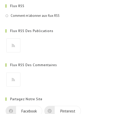
Flux RSS
Comment m'abonner aux flux RSS
Flux RSS Des Publications
S’ouvre
dans
Flux RSS Des Commentaires
un
nouvel
onglet
S’ouvre
dans
Partagez Notre Site
un
nouvel
Facebook
Pinterest