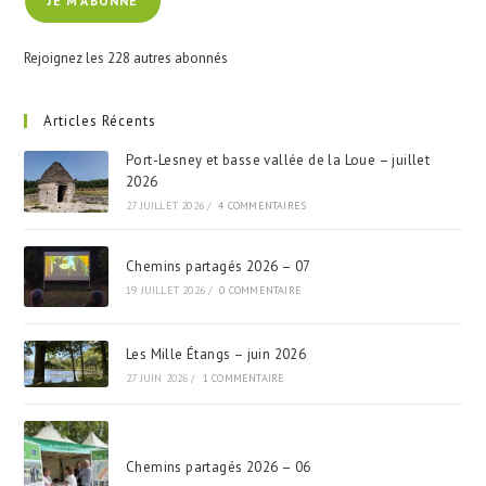
JE M'ABONNE
mail
Rejoignez les 228 autres abonnés
Articles Récents
Port-Lesney et basse vallée de la Loue – juillet
2026
27 JUILLET 2026
/
4 COMMENTAIRES
Chemins partagés 2026 – 07
19 JUILLET 2026
/
0 COMMENTAIRE
Les Mille Étangs – juin 2026
27 JUIN 2026
/
1 COMMENTAIRE
Chemins partagés 2026 – 06