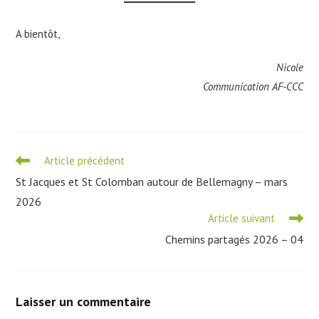
A bientôt,
Nicole
Communication AF-CCC
Read
Article précédent
more
St Jacques et St Colomban autour de Bellemagny – mars
articles
2026
Article suivant
Chemins partagés 2026 – 04
Laisser un commentaire