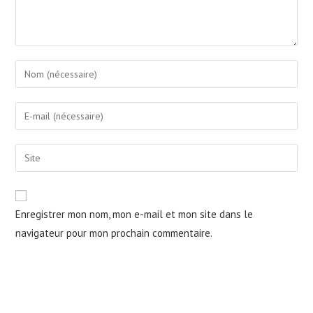
Enter
your
name
Enter
or
your
username
email
Saisir
to
address
l’URL
comment
to
de
comment
votre
Enregistrer mon nom, mon e-mail et mon site dans le
site
navigateur pour mon prochain commentaire.
(facultatif)