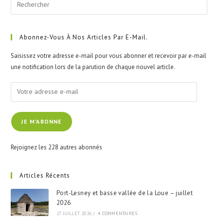
Pre
Esc
to
clo
Abonnez-Vous À Nos Articles Par E-Mail.
the
Saisissez votre adresse e-mail pour vous abonner et recevoir par e-mail
sea
une notification lors de la parution de chaque nouvel article.
pan
Votre
adresse
e-
JE M'ABONNE
mail
Rejoignez les 228 autres abonnés
Articles Récents
Port-Lesney et basse vallée de la Loue – juillet
2026
27 JUILLET 2026
/
4 COMMENTAIRES