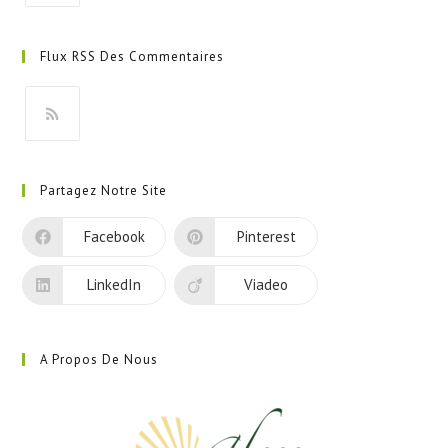
S’ouvre
dans
Flux RSS Des Commentaires
un
nouvel
onglet
S’ouvre
dans
Partagez Notre Site
un
nouvel
Facebook
Pinterest
onglet
LinkedIn
Viadeo
A Propos De Nous