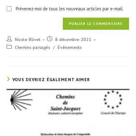
Prévenez-moi de tous les nouveaux articles par e-mail.
Auteur/autrice
Publication
Nicole Blivet
8 décembre 2021
de
publiée :
Post
Chemins partagés
/
Évènements
la
category:
publication :
VOUS DEVRIEZ ÉGALEMENT AIMER