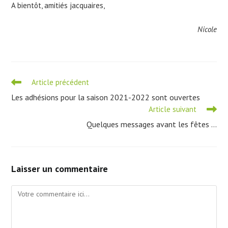
A bientôt, amitiés jacquaires,
Nicole
Read
Article précédent
more
Les adhésions pour la saison 2021-2022 sont ouvertes
articles
Article suivant
Quelques messages avant les fêtes …
Laisser un commentaire
Comment