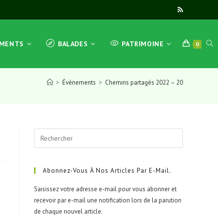
TOG
EMENTS
BALADES
PATRIMOINE
0
>
Évènements
>
Chemins partagés 2022 – 20
WEB
Press
SEA
Escape
to
close
Abonnez-Vous À Nos Articles Par E-Mail.
the
Saisissez votre adresse e-mail pour vous abonner et
search
recevoir par e-mail une notification lors de la parution
panel.
de chaque nouvel article.