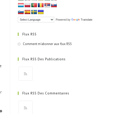
Powered by
Translate
Flux RSS
Comment m'abonner aux flux RSS
Flux RSS Des Publications
e
S’ouvre
dans
ur
Flux RSS Des Commentaires
un
nouvel
onglet
®