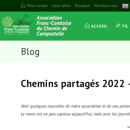
Skip
Mon compte
Liens utiles
Boutique
Abonnez-vous
to
content
ACCUEIL
FIL
Blog
Chemins partagés 2022 
Voici quelques nouvelles de notre association et de nos parten
Le menu est un peu copieux aujourd’hui, mais avec les journée