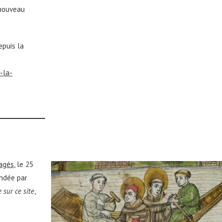
 nouveau
epuis la
-la-
tagés
, le 25
ondée par
 sur ce site
,