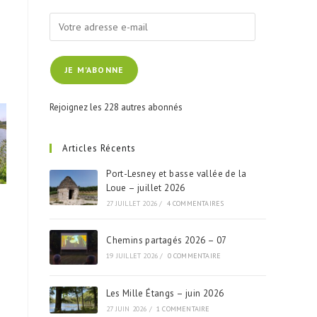
Votre
adresse
e-
JE M'ABONNE
mail
Rejoignez les 228 autres abonnés
Articles Récents
Port-Lesney et basse vallée de la
Loue – juillet 2026
27 JUILLET 2026
/
4 COMMENTAIRES
Chemins partagés 2026 – 07
19 JUILLET 2026
/
0 COMMENTAIRE
Les Mille Étangs – juin 2026
27 JUIN 2026
/
1 COMMENTAIRE