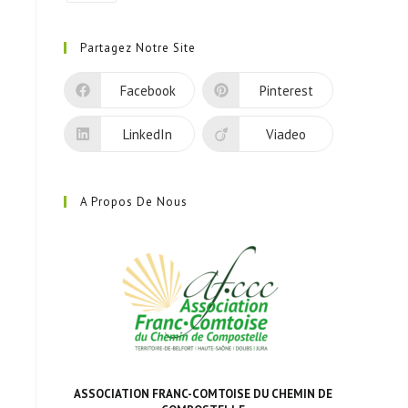
S’ouvre
dans
Partagez Notre Site
un
nouvel
Facebook
Pinterest
onglet
LinkedIn
Viadeo
A Propos De Nous
ASSOCIATION FRANC-COMTOISE DU CHEMIN DE