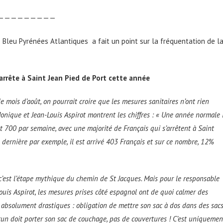
—————————
e Bleu Pyrénées Atlantiques a fait un point sur la fréquentation de l
arrête à Saint Jean Pied de Port cette année
e mois d’août, on pourrait croire que les mesures sanitaires n’ont rien
onique et Jean-Louis Aspirot montrent les chiffres : « Une année normale i
t 700 par semaine, avec une majorité de Français qui s’arrêtent à Saint
dernière par exemple, il est arrivé 403 Français et sur ce nombre, 12%
c’est l’étape mythique du chemin de St Jacques. Mais pour le responsable
ouis Aspirot, les mesures prises côté espagnol ont de quoi calmer des
 absolument drastiques : obligation de mettre son sac à dos dans des sac
acun doit porter son sac de couchage, pas de couvertures ! C’est uniquemen