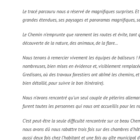
Le tracé parcouru nous a réservé de magnifiques surprises. Et 
grandes étendues, ses paysages et panoramas magnifiques, s
Le Chemin n’emprunte que rarement les routes et évite, tant qu
découverte de la nature, des animaux, de la flore…
Nous tenons à remercier vivement les équipes de baliseurs ! Rar
nombreuses, bien mises en évidence et, visiblement remplacées 
Gredisans, où des travaux forestiers ont abîmé les chemins, et 
bien détaillé, pour suivre le bon itinéraire).
Nous n’avons rencontré qu’un seul couple de pèlerins alleman
furent toutes les personnes qui nous ont accueillis pour les nu
C’est peut-être la seule difficulté rencontrée sur ce beau Chemi
nous avons dû nous rabattre trois fois sur des chambres d’hô
aussi deux fois chez l’habitant et une fois au gîte municipal d