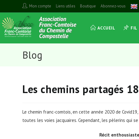
Skip
Mon compte
Liens utiles
Boutique
Abonnez-vous
to
content
ACCUEIL
FIL
Blog
Les chemins partagés 18
Le chemin franc-comtois, en cette année 2020 de Covid19
toutes les voies jacquaires. Cependant, les pèlerins qui s
Récit enthousiaste 