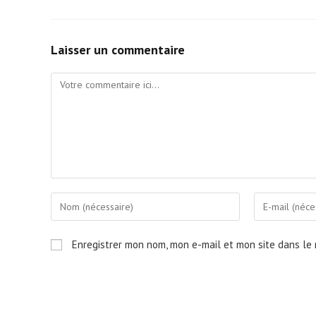
Laisser un commentaire
Comment
Enter
Enter
your
your
name
email
Enregistrer mon nom, mon e-mail et mon site dans le
or
address
username
to
to
comment
comment