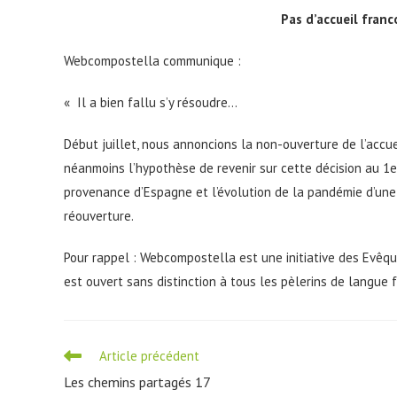
Pas d’accueil fra
Webcompostella communique :
« Il a bien fallu s’y résoudre…
Début juillet, nous annoncions la non-ouverture de l’accu
néanmoins l’hypothèse de revenir sur cette décision au 
provenance d’Espagne et l’évolution de la pandémie d’une
réouverture.
Pour rappel : Webcompostella est une initiative des Evêqu
est ouvert sans distinction à tous les pèlerins de langue f
Read
Article précédent
more
Les chemins partagés 17
articles