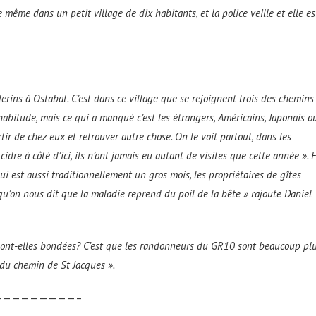
ême dans un petit village de dix habitants, et la police veille et elle es
lerins à Ostabat. C’est dans ce village que se rejoignent trois des chemins
habitude, mais ce qui a manqué c’est les étrangers, Américains, Japonais o
tir de chez eux et retrouver autre chose. On le voit partout, dans les
cidre à côté d’ici, ils n’ont jamais eu autant de visites que cette année ». 
ui est aussi traditionnellement un gros mois, les propriétaires de gîtes
qu’on nous dit que la maladie reprend du poil de la bête » rajoute Daniel
 sont-elles bondées? C’est que les randonneurs du GR10 sont beaucoup pl
 du chemin de St Jacques ».
—————————–