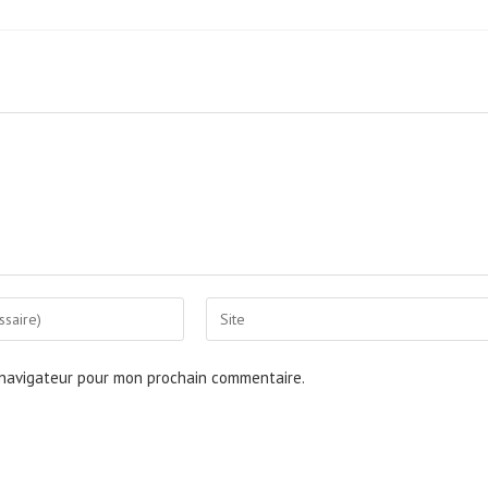
Saisir
l’URL
de
 navigateur pour mon prochain commentaire.
votre
site
(facultatif)