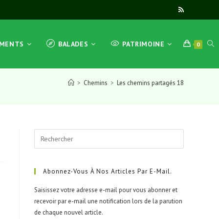
TOG
EMENTS
BALADES
PATRIMOINE
0
>
Chemins
>
Les chemins partagés 18
WEB
Press
SEA
Escape
to
close
Abonnez-Vous À Nos Articles Par E-Mail.
the
Saisissez votre adresse e-mail pour vous abonner et
search
recevoir par e-mail une notification lors de la parution
panel.
de chaque nouvel article.