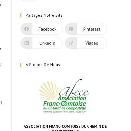
S’ouvre
t
dans
Partagez Notre Site
un
nouvel
Facebook
Pinterest
onglet
LinkedIn
Viadeo
u
Et
A Propos De Nous
us
ASSOCIATION FRANC-COMTOISE DU CHEMIN DE