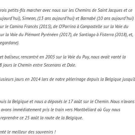
ois petits-fils marcher avec nous sur les Chemins de Saint Jacques et ce
aujourd’hui), Simeon, (13 ans aujourd’hui) et Barnabé (10 ans aujourd’hui)
r le Camino Francès (2015), de O’Porrino à Compostelle sur la Voie du
r la Voie du Piémont Pyrénéen (2017), de Santiago à Fisterra (2018), et,
Regordane).
 baliseur, rencontré en 2005 sur la Voie du Puy, nous avait vanté la
8 jours le Chemin entre Secenans et Dole.
usieurs jours en 2014 lors de notre pèlerinage depuis la Belgique jusqu’
puis la Belgique et nous a déposés le 17 août sur le Chemin. Nous n’avons
us avons immédiatement pris le train vers Montbéliard où Guy nous
 reprendre ce 25 août la route de la Belgique.
té le meilleur des souvenirs !