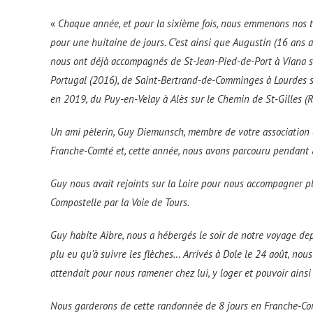
«
Chaque année, et pour la sixième fois, nous emmenons nos tr
pour une huitaine de jours. C’est ainsi que Augustin (16 ans 
nous ont déjà accompagnés de St-Jean-Pied-de-Port à Viana su
Portugal (2016), de Saint-Bertrand-de-Comminges à Lourdes su
en 2019, du Puy-en-Velay à Alès sur le Chemin de St-Gilles (
Un ami pèlerin, Guy Diemunsch, membre de votre association et
Franche-Comté et, cette année, nous avons parcouru pendant 
Guy nous avait rejoints sur la Loire pour nous accompagner pl
Compostelle par la Voie de Tours.
Guy habite Aibre, nous a hébergés le soir de notre voyage de
plu eu qu’à suivre les flèches… Arrivés à Dole le 24 août, no
attendait pour nous ramener chez lui, y loger et pouvoir ainsi
Nous garderons de cette randonnée de 8 jours en Franche-Com