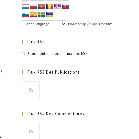
Powered by
Translate
a
Flux RSS
Comment m'abonner aux flux RSS
l
Flux RSS Des Publications
S’ouvre
dans
Flux RSS Des Commentaires
un
nouvel
s
onglet
t