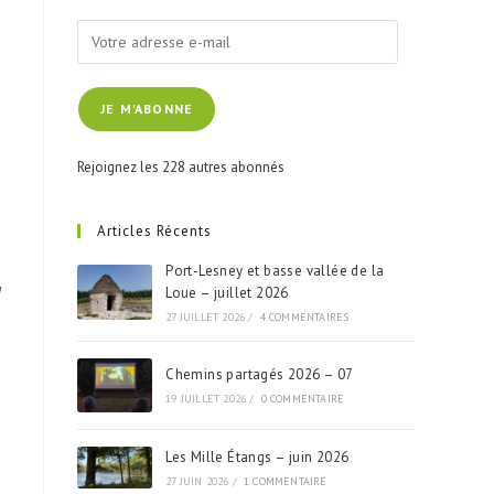
Votre
adresse
e-
JE M'ABONNE
mail
Rejoignez les 228 autres abonnés
Articles Récents
Port-Lesney et basse vallée de la
à
Loue – juillet 2026
27 JUILLET 2026
/
4 COMMENTAIRES
Chemins partagés 2026 – 07
19 JUILLET 2026
/
0 COMMENTAIRE
Les Mille Étangs – juin 2026
27 JUIN 2026
/
1 COMMENTAIRE