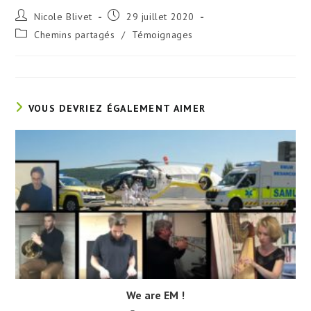
Auteur/autrice
Publication
Nicole Blivet
29 juillet 2020
de
publiée :
Post
Chemins partagés
/
Témoignages
la
category:
publication :
VOUS DEVRIEZ ÉGALEMENT AIMER
We are EM !