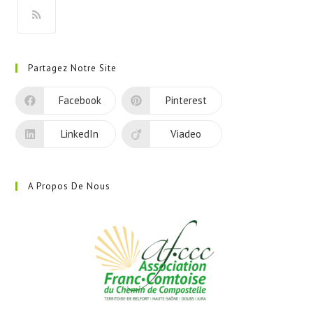
onglet
S’ouvre
dans
Partagez Notre Site
un
nouvel
Facebook
Pinterest
onglet
LinkedIn
Viadeo
A Propos De Nous