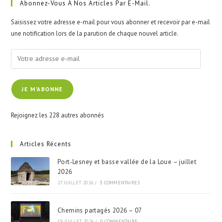
clo
Abonnez-Vous À Nos Articles Par E-Mail.
the
Saisissez votre adresse e-mail pour vous abonner et recevoir par e-mail
sea
une notification lors de la parution de chaque nouvel article.
pan
Votre
adresse
e-
JE M'ABONNE
mail
Rejoignez les 228 autres abonnés
Articles Récents
Port-Lesney et basse vallée de la Loue – juillet
2026
27 JUILLET 2026
/
3 COMMENTAIRES
Chemins partagés 2026 – 07
19 JUILLET 2026
/
0 COMMENTAIRE