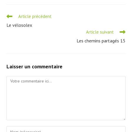
Read
Article précédent
more
Le vélosolex
articles
Article suivant
Les chemins partagés 15
Laisser un commentaire
Comment
Enter