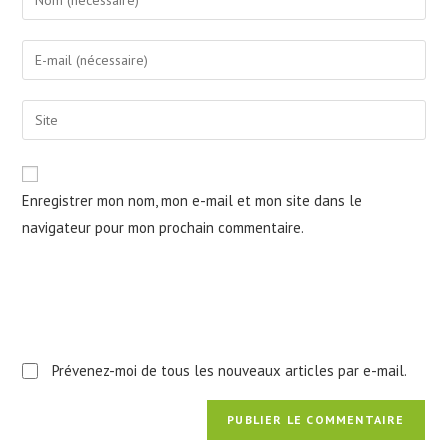
your
name
Enter
or
your
username
email
Saisir
to
address
l’URL
comment
to
de
comment
votre
Enregistrer mon nom, mon e-mail et mon site dans le
site
navigateur pour mon prochain commentaire.
(facultatif)
Prévenez-moi de tous les nouveaux articles par e-mail.