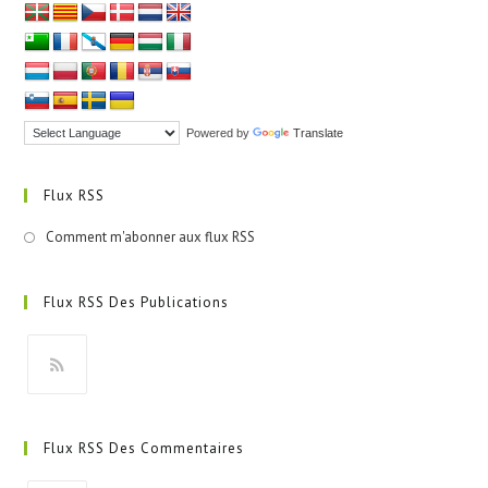
Powered by
Translate
Flux RSS
Comment m'abonner aux flux RSS
Flux RSS Des Publications
S’ouvre
dans
Flux RSS Des Commentaires
un
nouvel