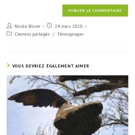
Auteur/autrice
Publication
Nicole Blivet
24 mars 2020
de
publiée :
Post
Chemins partagés
/
Témoignages
la
category:
publication :
VOUS DEVRIEZ ÉGALEMENT AIMER