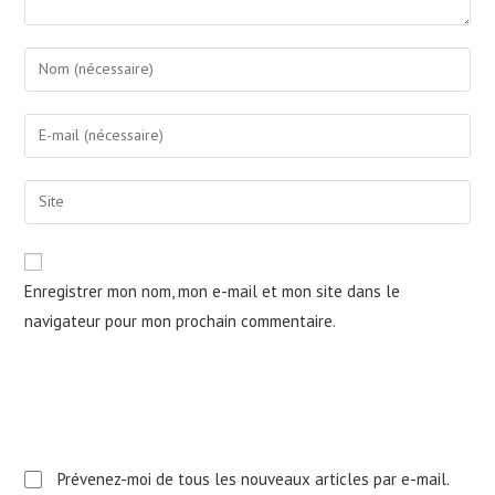
Enter
your
name
Enter
or
your
username
email
Saisir
to
address
l’URL
comment
to
de
comment
votre
Enregistrer mon nom, mon e-mail et mon site dans le
site
navigateur pour mon prochain commentaire.
(facultatif)
Prévenez-moi de tous les nouveaux articles par e-mail.