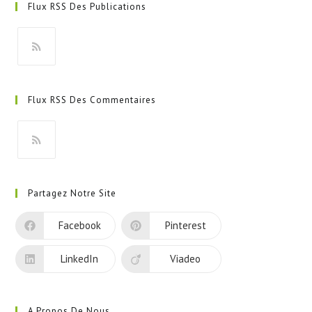
Flux RSS Des Publications
S’ouvre
dans
Flux RSS Des Commentaires
un
nouvel
onglet
S’ouvre
dans
Partagez Notre Site
un
nouvel
Facebook
Pinterest
onglet
LinkedIn
Viadeo
A Propos De Nous