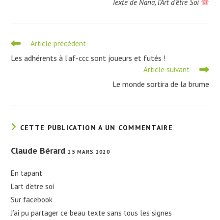
Texte de Nana, l’Art d’être Soi
Read
Article précédent
more
Les adhérents à l’af-ccc sont joueurs et futés !
articles
Article suivant
Le monde sortira de la brume
CETTE PUBLICATION A UN COMMENTAIRE
Claude Bérard
25 MARS 2020
En tapant
L’art d’etre soi
Sur facebook
J’ai pu partager ce beau texte sans tous les signes