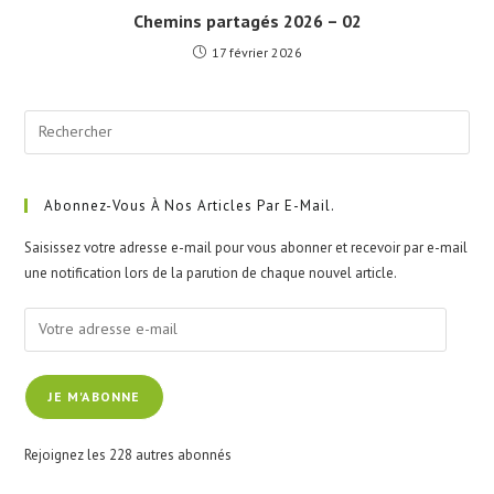
Chemins partagés 2026 – 02
17 février 2026
Pre
Esc
to
clo
Abonnez-Vous À Nos Articles Par E-Mail.
the
Saisissez votre adresse e-mail pour vous abonner et recevoir par e-mail
sea
une notification lors de la parution de chaque nouvel article.
pan
Votre
adresse
e-
JE M'ABONNE
mail
Rejoignez les 228 autres abonnés