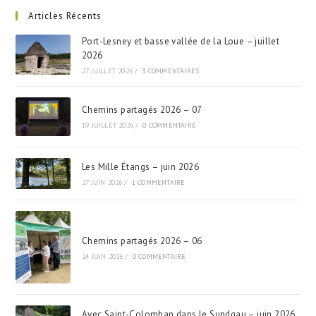
Articles Récents
Port-Lesney et basse vallée de la Loue – juillet
2026
27 JUILLET 2026
/
3 COMMENTAIRES
Chemins partagés 2026 – 07
19 JUILLET 2026
/
0 COMMENTAIRE
Les Mille Étangs – juin 2026
27 JUIN 2026
/
1 COMMENTAIRE
Chemins partagés 2026 – 06
24 JUIN 2026
/
0 COMMENTAIRE
Avec Saint-Colomban dans le Sundgau – juin 2026