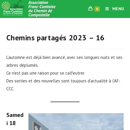
Skip
MENU
0
to
content
Chemins partagés 2023 – 16
L’automne est déjà bien avancé, avec ses longues nuits et ses
arbres déplumés.
Ce n’est pas une raison pour se calfeutrer.
Des sorties et des nouvelles sont toujours d’actualité à l’AF-
CCC.
Samed
i 18