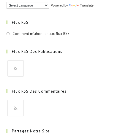
Powered by
Translate
Flux RSS
Comment m'abonner aux flux RSS
Flux RSS Des Publications
S’ouvre
dans
Flux RSS Des Commentaires
un
nouvel
onglet
S’ouvre
dans
Partagez Notre Site