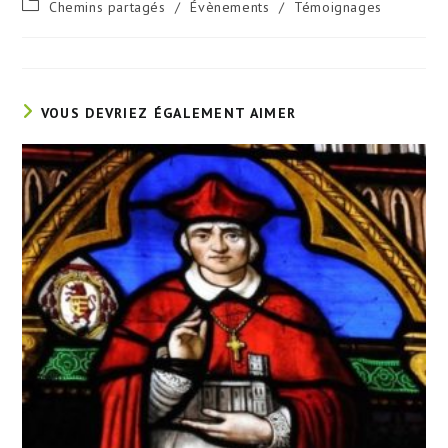
Post
Chemins partagés
/
Évènements
/
Témoignages
la
category:
publication :
VOUS DEVRIEZ ÉGALEMENT AIMER