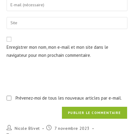
Enter
or
your
username
email
Saisir
to
address
l’URL
comment
to
de
comment
votre
Enregistrer mon nom, mon e-mail et mon site dans le
site
navigateur pour mon prochain commentaire.
(facultatif)
Prévenez-moi de tous les nouveaux articles par e-mail.
Auteur/autrice
Publication
Nicole Blivet
7 novembre 2023
de
publiée :