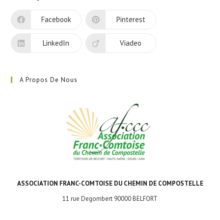
un
nouvel
Facebook
Pinterest
onglet
LinkedIn
Viadeo
A Propos De Nous
ASSOCIATION FRANC-COMTOISE DU CHEMIN DE COMPOSTELLE
11 rue Degombert 90000 BELFORT