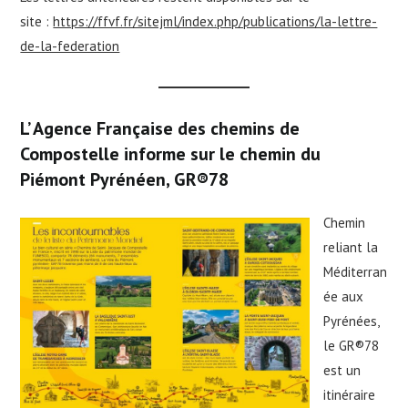
site :
https://ffvf.fr/sitejml/index.php/publications/la-lettre-
de-la-federation
L’ Agenc
e Française des chemins de
Compostelle informe sur le chemin du
Piémont Pyrénéen, GR®78
Chemin
reliant la
Méditerran
ée aux
Pyrénées,
le GR®78
est un
itinéraire