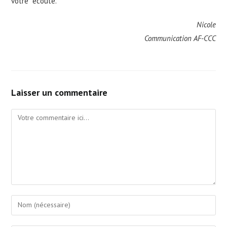
votre écoute.
Nicole
Communication AF-CCC
Laisser un commentaire
Comment
Enter
your
name