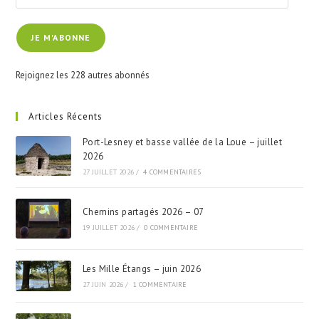
adresse
e-
JE M'ABONNE
mail
Rejoignez les 228 autres abonnés
Articles Récents
Port-Lesney et basse vallée de la Loue – juillet
2026
27 JUILLET 2026
/
4 COMMENTAIRES
Chemins partagés 2026 – 07
19 JUILLET 2026
/
0 COMMENTAIRE
Les Mille Étangs – juin 2026
27 JUIN 2026
/
1 COMMENTAIRE