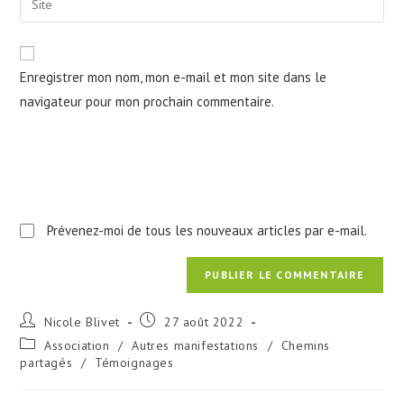
to
address
l’URL
comment
to
de
comment
votre
Enregistrer mon nom, mon e-mail et mon site dans le
site
navigateur pour mon prochain commentaire.
(facultatif)
Prévenez-moi de tous les nouveaux articles par e-mail.
Auteur/autrice
Publication
Nicole Blivet
27 août 2022
de
publiée :
Post
Association
/
Autres manifestations
/
Chemins
la
category:
partagés
/
Témoignages
publication :