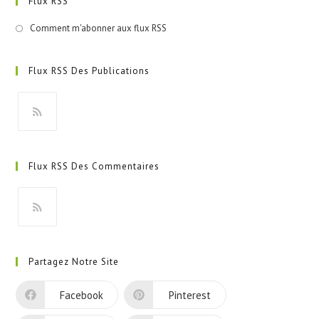
Flux RSS
Comment m'abonner aux flux RSS
Flux RSS Des Publications
S’ouvre
dans
Flux RSS Des Commentaires
un
nouvel
onglet
S’ouvre
dans
Partagez Notre Site
un
nouvel
Facebook
Pinterest
onglet