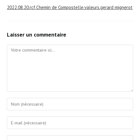
2022.08.20.rcf.Chemin de Compostelle.valeurs.gerard mignerot
Laisser un commentaire
Comment
Enter
your
name
Enter
or
your
username
email
Saisir