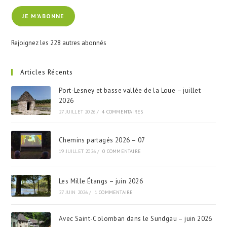
e-
JE M'ABONNE
mail
Rejoignez les 228 autres abonnés
Articles Récents
Port-Lesney et basse vallée de la Loue – juillet
2026
27 JUILLET 2026
/
4 COMMENTAIRES
Chemins partagés 2026 – 07
19 JUILLET 2026
/
0 COMMENTAIRE
Les Mille Étangs – juin 2026
27 JUIN 2026
/
1 COMMENTAIRE
Avec Saint-Colomban dans le Sundgau – juin 2026