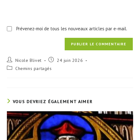
Prévenez-moi de tous les nouveaux articles par e-mail.
Auteur/autrice
Publication
Nicole Blivet
24 juin 2026
de
publiée :
Post
Chemins partagés
la
category:
publication :
VOUS DEVRIEZ ÉGALEMENT AIMER