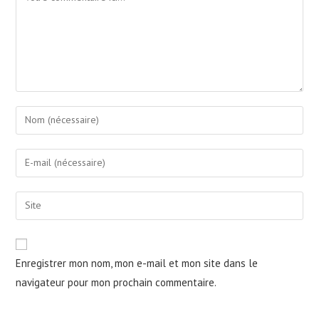
Enter
your
name
Enter
or
your
username
email
Saisir
to
address
l’URL
comment
to
de
comment
votre
Enregistrer mon nom, mon e-mail et mon site dans le
site
navigateur pour mon prochain commentaire.
(facultatif)