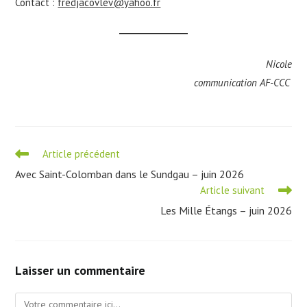
Contact :
fredjacovlev@yahoo.fr
Nicole
communication AF-CCC
Read
Article précédent
more
Avec Saint-Colomban dans le Sundgau – juin 2026
articles
Article suivant
Les Mille Étangs – juin 2026
Laisser un commentaire
Comment