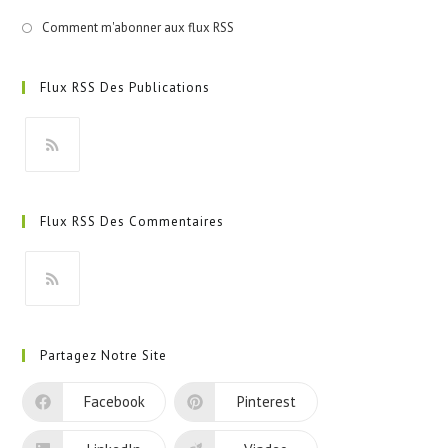
Comment m'abonner aux flux RSS
Flux RSS Des Publications
S’ouvre
dans
Flux RSS Des Commentaires
un
nouvel
onglet
S’ouvre
dans
Partagez Notre Site
un
nouvel
Facebook
Pinterest
onglet