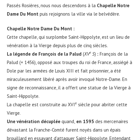
Passés Rosières, nous nous descendons à la
Chapelle Notre
Dame Du Mont
puis rejoignons la ville via le belvédère.
Chapelle Notre Dame Du Mont
:
Cette chapelle, qui surplombe Saint-Hippolyte, est un lieu de
vénération à la Vierge depuis plus de cinq siècles.
e
La légende de François de la Palud
(
XV
S
)
:
François de la
Palud (+ 1456), opposé aux troupes du roi de France, assiégé à
Dole par les armées de Louis XIII et fait prisonnier, a été
miraculeusement libéré après avoir invoqué Notre-Dame. En
signe de reconnaissance, il a offert une statue de la Vierge à
Saint-Hippolyte.
e
La chapelle est construite au XVI
siècle pour abriter cette
Vierge.
Une vénération décuplée
quand,
en 1595
des mercenaires
dévastant la Franche-Comté furent noyés dans un épais
brouillard en essayant d’attaquer Saint-Hippolyte. Entendant