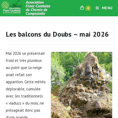
Skip
MENU
0
to
content
Les balcons du Doubs – mai 2026
Mai 2026 se présentait
froid et très pluvieux
au point que la neige
avait refait son
apparition. Cette météo
déplorable, cumulée
avec les traditionnels
« viaducs » du mois, ne
présageait donc pas
d’une grande