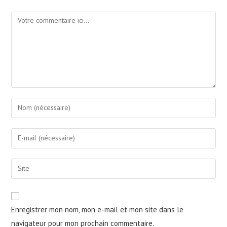
Comment
Enter
your
name
Enter
or
your
username
email
Saisir
to
address
l’URL
comment
to
de
comment
votre
Enregistrer mon nom, mon e-mail et mon site dans le
site
navigateur pour mon prochain commentaire.