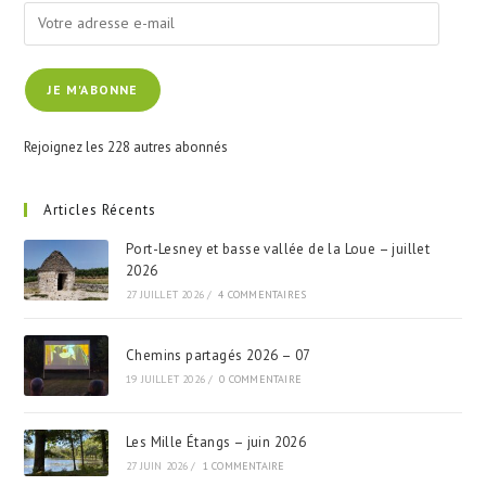
Votre
adresse
e-
JE M'ABONNE
mail
Rejoignez les 228 autres abonnés
Articles Récents
Port-Lesney et basse vallée de la Loue – juillet
2026
27 JUILLET 2026
/
4 COMMENTAIRES
Chemins partagés 2026 – 07
19 JUILLET 2026
/
0 COMMENTAIRE
Les Mille Étangs – juin 2026
27 JUIN 2026
/
1 COMMENTAIRE