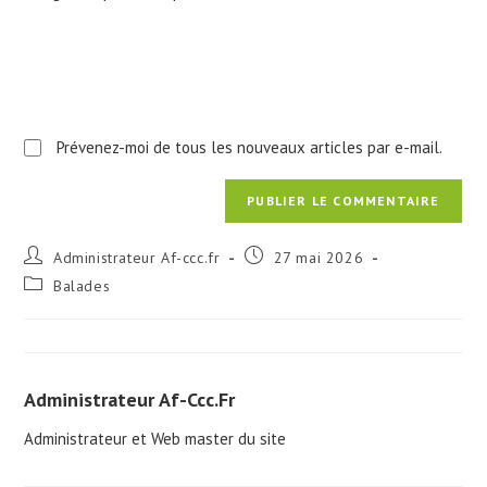
(facultatif)
Prévenez-moi de tous les nouveaux articles par e-mail.
Auteur/autrice
Publication
Administrateur Af-ccc.fr
27 mai 2026
de
publiée :
Post
Balades
la
category:
publication :
Administrateur Af-Ccc.fr
Administrateur et Web master du site