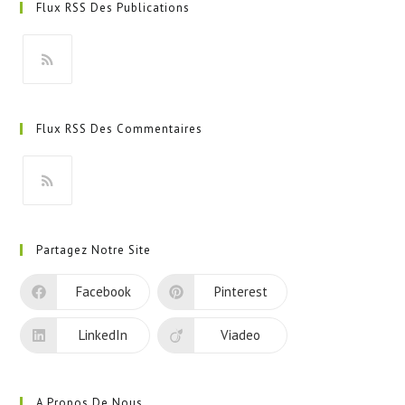
Flux RSS Des Publications
S’ouvre
dans
Flux RSS Des Commentaires
un
nouvel
onglet
S’ouvre
dans
Partagez Notre Site
un
nouvel
Facebook
Pinterest
onglet
LinkedIn
Viadeo
A Propos De Nous