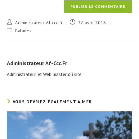
Auteur/autrice
Publication
Administrateur Af-ccc.fr
22 avril 2018
de
publiée :
Post
Balades
la
category:
publication :
Administrateur Af-Ccc.fr
Administrateur et Web master du site
VOUS DEVRIEZ ÉGALEMENT AIMER