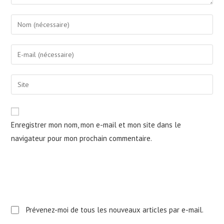
Enter
your
name
Enter
or
your
username
email
Saisir
to
address
l’URL
comment
to
de
comment
votre
Enregistrer mon nom, mon e-mail et mon site dans le
site
navigateur pour mon prochain commentaire.
(facultatif)
Prévenez-moi de tous les nouveaux articles par e-mail.