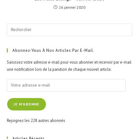
26 janvier 2020
Pre
Esc
to
clo
Abonnez-Vous À Nos Articles Par E-Mail.
the
Saisissez votre adresse e-mail pour vous abonner et recevoir par e-mail
sea
une notification lors de la parution de chaque nouvel article.
pan
Votre
adresse
e-
JE M'ABONNE
mail
Rejoignez les 228 autres abonnés
Articles Récents