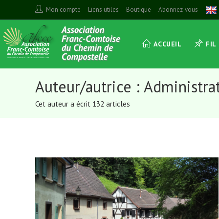
Skip
Mon compte
Liens utiles
Boutique
Abonnez-vous
to
content
ACCUEIL
FIL
Auteur/autrice :
Administrat
Cet auteur a écrit 132 articles