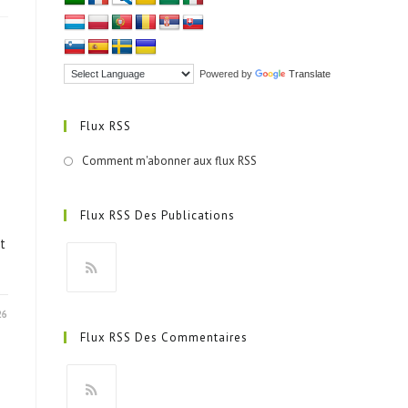
Powered by
Translate
Flux RSS
Comment m'abonner aux flux RSS
Flux RSS Des Publications
t
S’ouvre
26
dans
Flux RSS Des Commentaires
un
nouvel
onglet