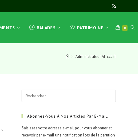
TOG
EMENTS
BALADES
PATRIMOINE
0
>
Administrateur Af-ccc.fr
WEB
SEA
Press
Escape
to
close
Abonnez-Vous À Nos Articles Par E-Mail.
the
Saisissez votre adresse e-mail pour vous abonner et
es
search
recevoir par e-mail une notification lors de la parution