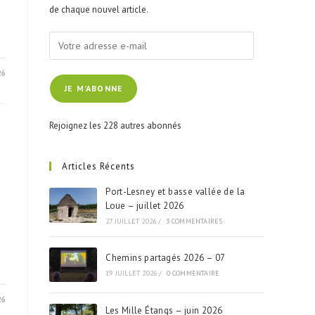
panel.
de chaque nouvel article.
Votre
adresse
26
e-
JE M'ABONNE
mail
Rejoignez les 228 autres abonnés
Articles Récents
Port-Lesney et basse vallée de la
Loue – juillet 2026
27 JUILLET 2026
/
3 COMMENTAIRES
Chemins partagés 2026 – 07
19 JUILLET 2026
/
0 COMMENTAIRE
26
Les Mille Étangs – juin 2026