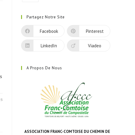
S’ouvre
dans
Partagez Notre Site
un
nouvel
Facebook
Pinterest
onglet
LinkedIn
Viadeo
A Propos De Nous
is
25
ASSOCIATION FRANC-COMTOISE DU CHEMIN DE