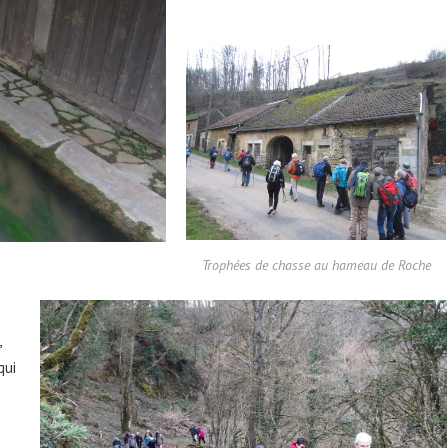
Trophées de chasse au hameau de Roche
,
qui