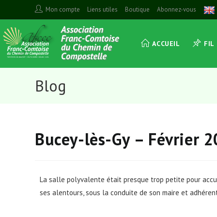
Mon compte
Liens utiles
Boutique
Abonnez-vous
ACCUEIL
FIL
Blog
Bucey-lès-Gy – Février 
La salle polyvalente était presque trop petite pour accu
ses alentours, sous la conduite de son maire et adhérent