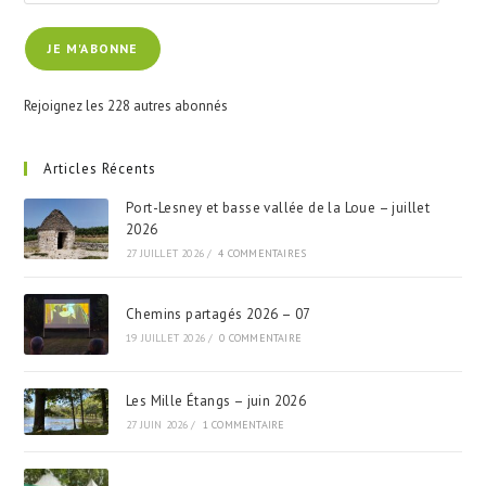
e-
JE M'ABONNE
mail
Rejoignez les 228 autres abonnés
Articles Récents
Port-Lesney et basse vallée de la Loue – juillet
2026
27 JUILLET 2026
/
4 COMMENTAIRES
Chemins partagés 2026 – 07
19 JUILLET 2026
/
0 COMMENTAIRE
Les Mille Étangs – juin 2026
27 JUIN 2026
/
1 COMMENTAIRE