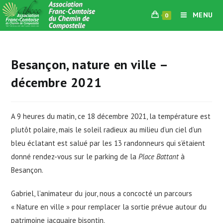
Skip
MENU
0
to
content
Besançon, nature en ville –
décembre 2021
A 9 heures du matin, ce 18 décembre 2021, la température est
plutôt polaire, mais le soleil radieux au milieu d’un ciel d’un
bleu éclatant est salué par les 13 randonneurs qui s’étaient
donné rendez-vous sur le parking de la
Place Battant
à
Besançon.
Gabriel, l’animateur du jour, nous a concocté un parcours
« Nature en ville » pour remplacer la sortie prévue autour du
patrimoine jacquaire bisontin.