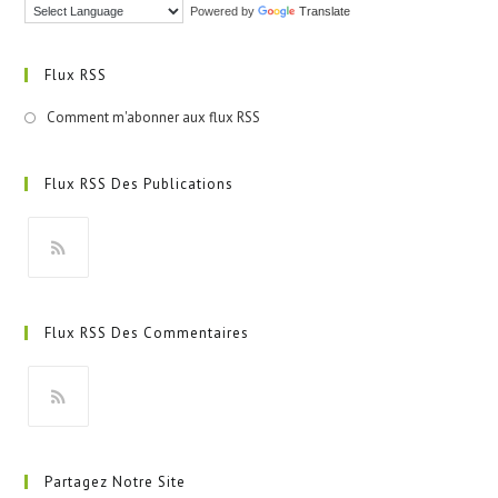
Powered by
Translate
Flux RSS
Comment m'abonner aux flux RSS
Flux RSS Des Publications
S’ouvre
dans
Flux RSS Des Commentaires
un
nouvel
onglet
S’ouvre
dans
Partagez Notre Site
un