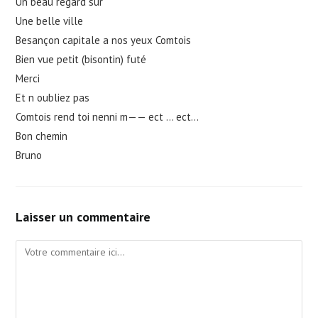
Un beau regard sur
Une belle ville
Besançon capitale a nos yeux Comtois
Bien vue petit (bisontin) futé
Merci
Et n oubliez pas
Comtois rend toi nenni m—— ect … ect…
Bon chemin
Bruno
Laisser un commentaire
Comment