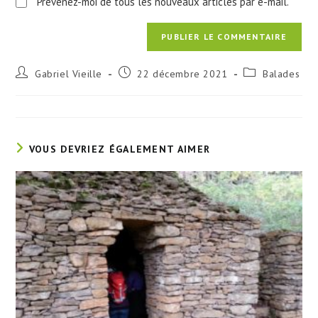
Prévenez-moi de tous les nouveaux articles par e-mail.
Auteur/autrice
Publication
Post
Gabriel Vieille
22 décembre 2021
Balades
de
publiée :
category:
la
publication :
VOUS DEVRIEZ ÉGALEMENT AIMER