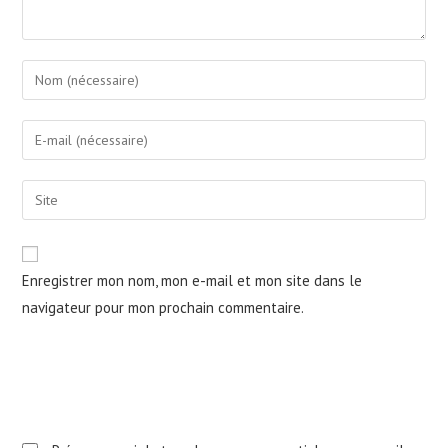
Enter
your
name
Enter
or
your
username
email
Saisir
to
address
l’URL
comment
to
de
comment
votre
Enregistrer mon nom, mon e-mail et mon site dans le
site
navigateur pour mon prochain commentaire.
(facultatif)