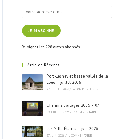
Votre
adresse
e-
JE M'ABONNE
mail
Rejoignez les 228 autres abonnés
Articles Récents
Port-Lesney et basse vallée de la
Loue – juillet 2026
27 JUILLET 2026
/
4 COMMENTAIRES
Chemins partagés 2026 – 07
19 JUILLET 2026
/
0 COMMENTAIRE
Les Mille Étangs – juin 2026
27 JUIN 2026
/
1 COMMENTAIRE