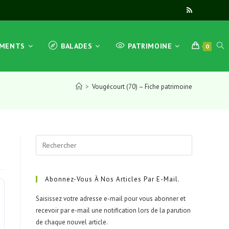
TOG
EMENTS
BALADES
PATRIMOINE
0
>
Vougécourt (70) – Fiche patrimoine
WEB
Press
SEA
Escape
to
close
Abonnez-Vous À Nos Articles Par E-Mail.
the
Saisissez votre adresse e-mail pour vous abonner et
search
recevoir par e-mail une notification lors de la parution
panel.
de chaque nouvel article.