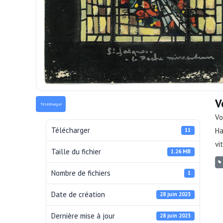
V
Télécharger
Vo
Télécharger
Ha
11
vi
Taille du fichier
1.26 MB
Nombre de fichiers
1
Date de création
28 juin 2023
Dernière mise à jour
28 juin 2023