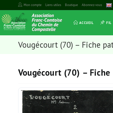
Skip
Mon compte
Liens utiles
Boutique
Abonnez-vous
to
content
ACCUEIL
FIL
Vougécourt (70) – Fiche pa
Vougécourt (70) – Fiche