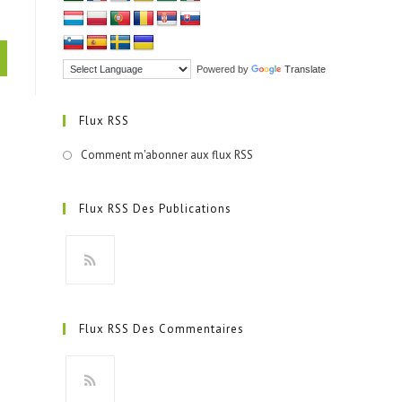
Powered by
Translate
Flux RSS
Comment m'abonner aux flux RSS
Flux RSS Des Publications
S’ouvre
dans
Flux RSS Des Commentaires
un
nouvel
onglet