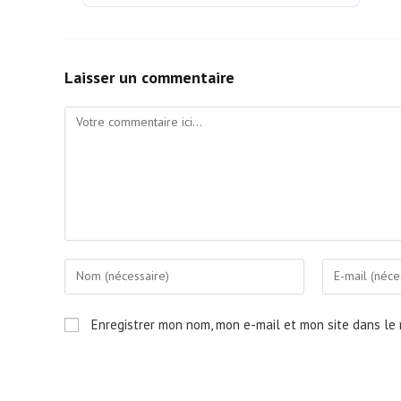
Laisser un commentaire
Comment
Enter
Enter
your
your
name
email
Enregistrer mon nom, mon e-mail et mon site dans le
or
address
username
to
to
comment