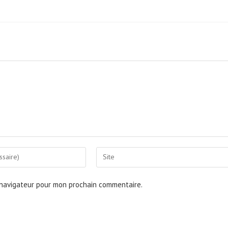
Saisir
l’URL
de
 navigateur pour mon prochain commentaire.
votre
site
(facultatif)