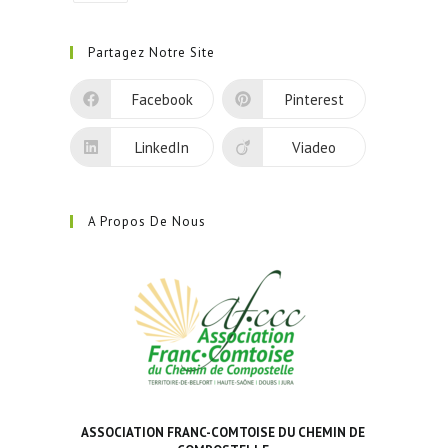
S’ouvre
dans
Partagez Notre Site
un
nouvel
Facebook
Pinterest
onglet
LinkedIn
Viadeo
A Propos De Nous
ASSOCIATION FRANC-COMTOISE DU CHEMIN DE