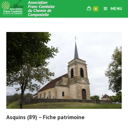
Skip
MENU
0
to
content
Asquins (89) – Fiche patrimoine