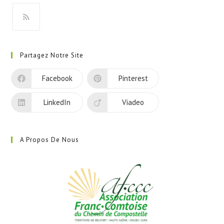
nouvel
onglet
S’ouvre
dans
Partagez Notre Site
un
nouvel
Facebook
Pinterest
onglet
LinkedIn
Viadeo
A Propos De Nous