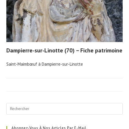
Dampierre-sur-Linotte (70) – Fiche patrimoine
Saint-Maimbœuf à Dampierre-sur-Linotte
Pre
Esc
to
clo
Abonnez-Vous À Nos Articles Par E-Mail.