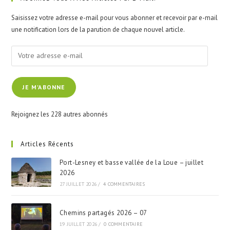
the
Saisissez votre adresse e-mail pour vous abonner et recevoir par e-mail
sea
une notification lors de la parution de chaque nouvel article.
pan
Votre
adresse
e-
JE M'ABONNE
mail
Rejoignez les 228 autres abonnés
Articles Récents
Port-Lesney et basse vallée de la Loue – juillet
2026
27 JUILLET 2026
/
4 COMMENTAIRES
Chemins partagés 2026 – 07
19 JUILLET 2026
/
0 COMMENTAIRE