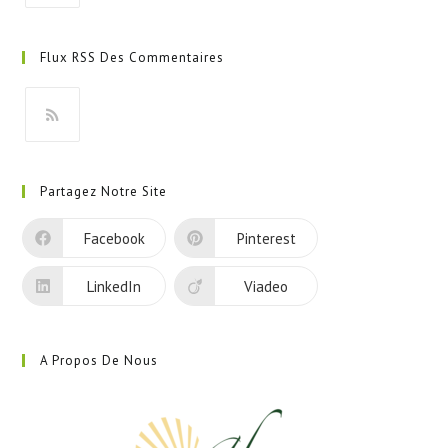
S’ouvre
dans
Flux RSS Des Commentaires
un
nouvel
onglet
S’ouvre
dans
Partagez Notre Site
un
nouvel
Facebook
Pinterest
onglet
LinkedIn
Viadeo
A Propos De Nous