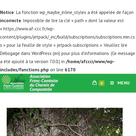
Notice
: La fonction wp_maybe_inline_styles a été appelée de façon
incorrecte
. Impossible de lire la clé « path » dont la valeur est
« https://www.af-ccc.fr/wp-
content/plugins/jetpack/_inc/build/subscriptions/subscriptions.min.cs
s » pour la feuille de style « jetpack-subscriptions ». Veuillez lire
Débogage dans WordPress
(en) pour plus d’informations. (Ce message
a été ajouté à la version 7.0.0.) in
/home/afccci/www/wp-
includes/functions.php
on line
6170
Skip
MENU
0
to
content