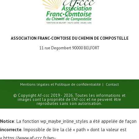
ASSOCIATION FRANC-COMTOISE DU CHEMIN DE COMPOSTELLE
11 rue Degombert 90000 BELFORT
Mentions légales et Politique de confidentialité
Contact
© Copyright Af-ccc 2019 - 2026. Toutes les informations et
images sont la propriété de l'Af-ccc et ne peuvent être
reproduites sans son autorisation.
Notice
: La fonction wp_maybe_inline_styles a été appelée de façon
incorrecte
. Impossible de lire la clé « path » dont la valeur est
« https://www.af-ccc.fr/wp-