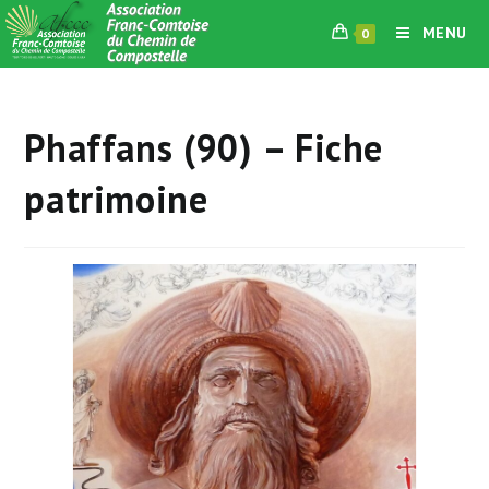
Skip
MENU
0
to
content
Phaffans (90) – Fiche
patrimoine