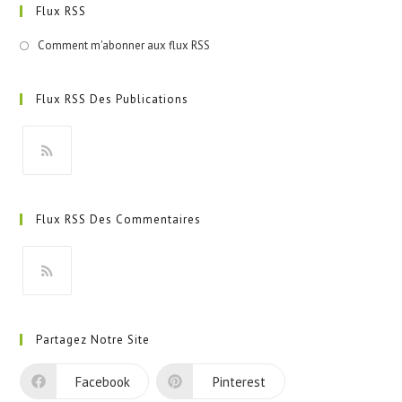
Flux RSS
Comment m'abonner aux flux RSS
Flux RSS Des Publications
S’ouvre
dans
Flux RSS Des Commentaires
un
nouvel
onglet
S’ouvre
dans
Partagez Notre Site
un
nouvel
Facebook
Pinterest
onglet