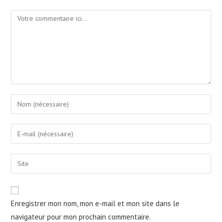
Comment
Enter
your
name
Enter
or
your
username
email
Saisir
to
address
l’URL
comment
to
de
comment
votre
Enregistrer mon nom, mon e-mail et mon site dans le
site
navigateur pour mon prochain commentaire.
(facultatif)