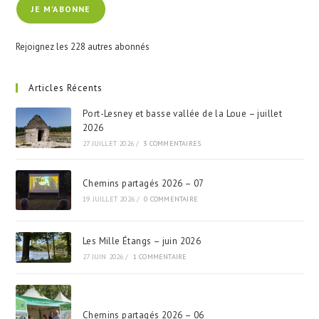
JE M'ABONNE
mail
Rejoignez les 228 autres abonnés
Articles Récents
Port-Lesney et basse vallée de la Loue – juillet
2026
27 JUILLET 2026
/
3 COMMENTAIRES
Chemins partagés 2026 – 07
19 JUILLET 2026
/
0 COMMENTAIRE
Les Mille Étangs – juin 2026
27 JUIN 2026
/
1 COMMENTAIRE
Chemins partagés 2026 – 06