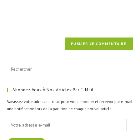
Pre
Esc
to
clo
Abonnez-Vous À Nos Articles Par E-Mail.
the
Saisissez votre adresse e-mail pour vous abonner et recevoir par e-mail
sea
une notification lors de la parution de chaque nouvel article.
pan
Votre
adresse
e-