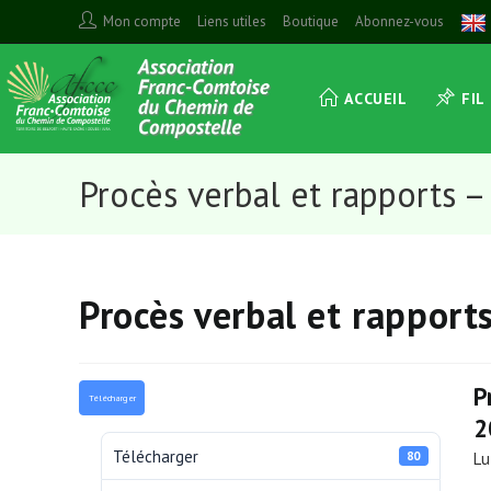
Skip
Mon compte
Liens utiles
Boutique
Abonnez-vous
to
content
ACCUEIL
FIL
Procès verbal et rapports 
Procès verbal et rappor
P
Télécharger
2
Télécharger
80
Lu