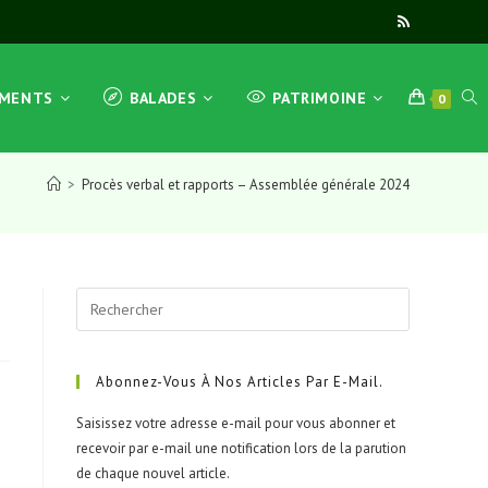
TOG
EMENTS
BALADES
PATRIMOINE
0
>
Procès verbal et rapports – Assemblée générale 2024
WEB
Press
SEA
Escape
to
close
Abonnez-Vous À Nos Articles Par E-Mail.
the
Saisissez votre adresse e-mail pour vous abonner et
search
recevoir par e-mail une notification lors de la parution
panel.
de chaque nouvel article.