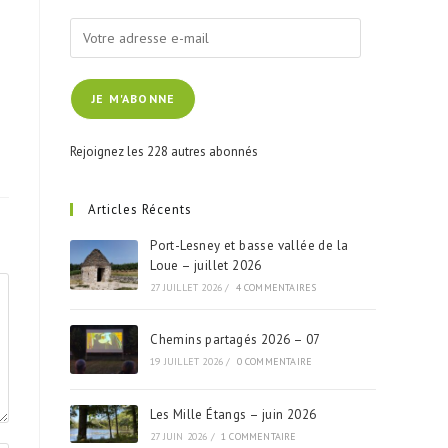
Votre
adresse
e-
JE M'ABONNE
mail
Rejoignez les 228 autres abonnés
Articles Récents
Port-Lesney et basse vallée de la
Loue – juillet 2026
27 JUILLET 2026
/
4 COMMENTAIRES
Chemins partagés 2026 – 07
19 JUILLET 2026
/
0 COMMENTAIRE
Les Mille Étangs – juin 2026
27 JUIN 2026
/
1 COMMENTAIRE