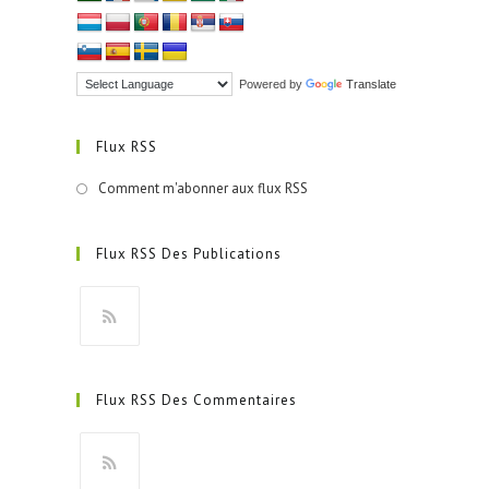
Powered by
Translate
Flux RSS
Comment m'abonner aux flux RSS
Flux RSS Des Publications
S’ouvre
dans
Flux RSS Des Commentaires
un
nouvel
onglet