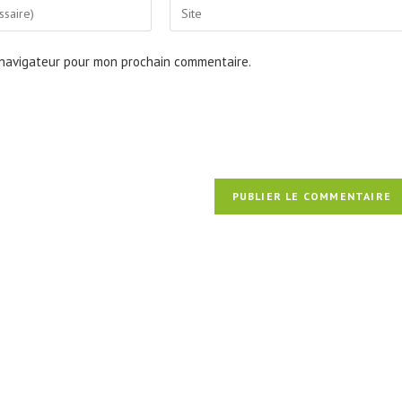
Saisir
l’URL
de
 navigateur pour mon prochain commentaire.
votre
site
(facultatif)