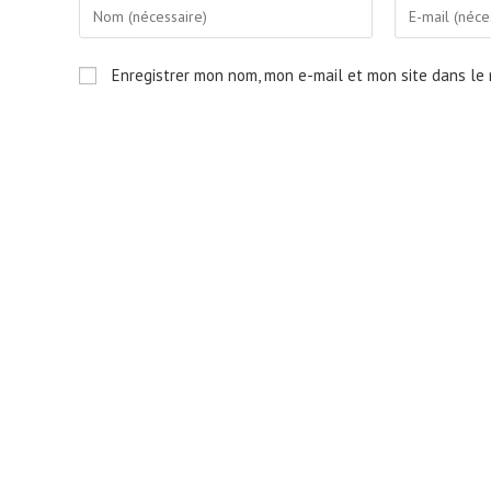
Enter
Enter
your
your
name
email
Enregistrer mon nom, mon e-mail et mon site dans le
or
address
username
to
to
comment
comment