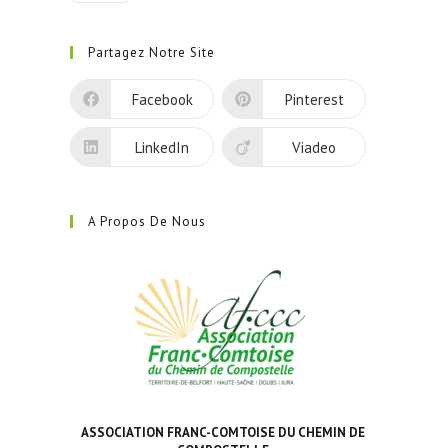
S’ouvre
dans
Partagez Notre Site
un
nouvel
Facebook
Pinterest
onglet
LinkedIn
Viadeo
A Propos De Nous
ASSOCIATION FRANC-COMTOISE DU CHEMIN DE