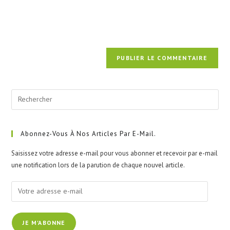
Pre
Esc
to
clo
Abonnez-Vous À Nos Articles Par E-Mail.
the
Saisissez votre adresse e-mail pour vous abonner et recevoir par e-mail
sea
une notification lors de la parution de chaque nouvel article.
pan
Votre
adresse
e-
JE M'ABONNE
mail