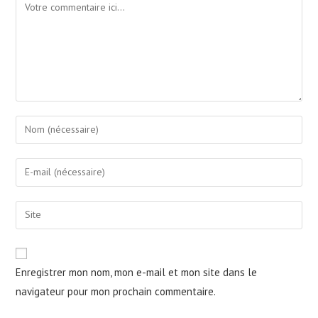
Comment
Enter
your
name
Enter
or
your
username
email
Saisir
to
address
l’URL
comment
to
de
comment
votre
Enregistrer mon nom, mon e-mail et mon site dans le
site
navigateur pour mon prochain commentaire.
(facultatif)