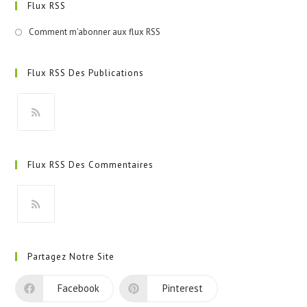
Flux RSS
Comment m'abonner aux flux RSS
Flux RSS Des Publications
S’ouvre
dans
Flux RSS Des Commentaires
un
nouvel
onglet
S’ouvre
dans
Partagez Notre Site
un
nouvel
Facebook
Pinterest
onglet