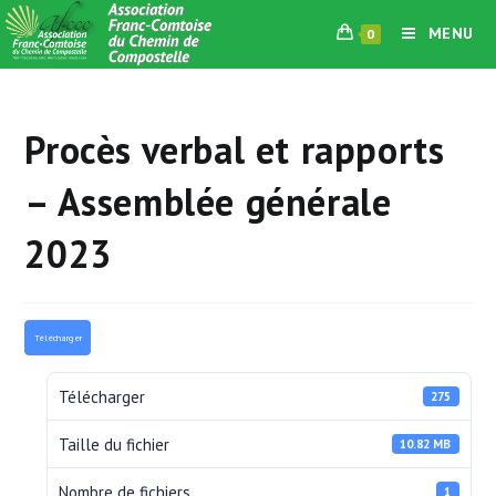
Skip
MENU
0
to
content
Procès verbal et rapports
– Assemblée générale
2023
Télécharger
Télécharger
275
Taille du fichier
10.82 MB
Nombre de fichiers
1