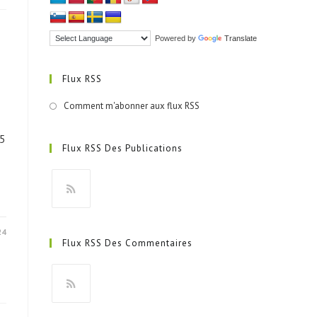
Powered by
Translate
Flux RSS
Comment m'abonner aux flux RSS
5
Flux RSS Des Publications
S’ouvre
dans
24
Flux RSS Des Commentaires
un
nouvel
onglet
S’ouvre