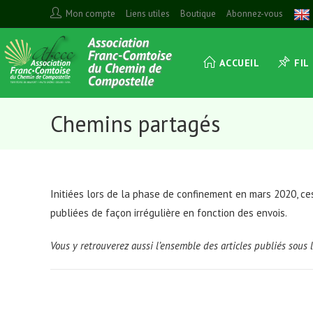
Skip
Mon compte
Liens utiles
Boutique
Abonnez-vous
to
content
ACCUEIL
FIL
Chemins partagés
Initiées lors de la phase de confinement en mars 2020, ce
publiées de façon irrégulière en fonction des envois.
Vous y retrouverez aussi l’ensemble des articles publiés sous