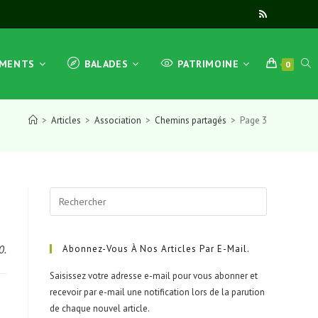
TOG
EMENTS
BALADES
PATRIMOINE
0
>
Articles
>
Association
>
Chemins partagés
>
Page 3
WEB
Press
SEA
Escape
to
close
0.
Abonnez-Vous À Nos Articles Par E-Mail.
the
Saisissez votre adresse e-mail pour vous abonner et
search
recevoir par e-mail une notification lors de la parution
panel.
de chaque nouvel article.