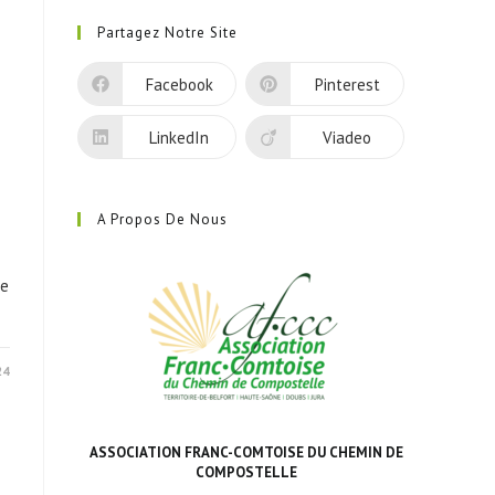
dans
Partagez Notre Site
un
nouvel
Facebook
Pinterest
onglet
LinkedIn
Viadeo
A Propos De Nous
de
24
ASSOCIATION FRANC-COMTOISE DU CHEMIN DE
COMPOSTELLE