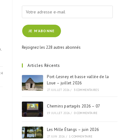
Votre
adresse
e-
JE M'ABONNE
mail
Rejoignez les 228 autres abonnés
.
Articles Récents
24
Port-Lesney et basse vallée de la
Loue – juillet 2026
27 JUILLET 2026
/
3 COMMENTAIRES
Chemins partagés 2026 – 07
19 JUILLET 2026
/
0 COMMENTAIRE
Les Mille Étangs – juin 2026
27 JUIN 2026
/
1 COMMENTAIRE