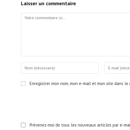
Laisser un commentaire
Comment
Enter
Enter
your
your
name
email
Enregistrer mon nom, mon e-mail et mon site dans le
or
address
username
to
to
comment
comment
Prévenez-moi de tous les nouveaux articles par e-mai