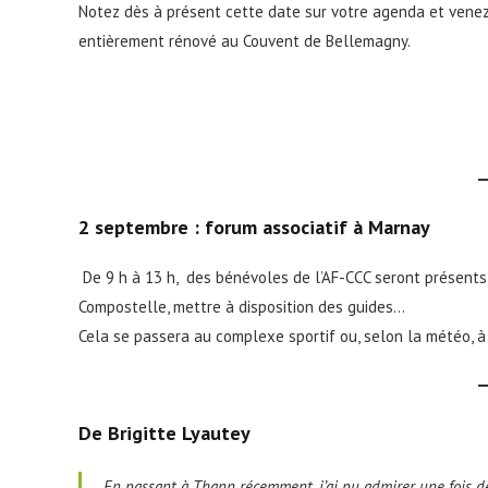
Notez dès à présent cette date sur votre agenda et venez 
entièrement rénové au Couvent de Bellemagny.
2 septembre : forum associatif à Marnay
De 9 h à 13 h, des bénévoles de l’AF-CCC seront présents
Compostelle, mettre à disposition des guides…
Cela se passera au complexe sportif ou, selon la météo, à 
De
Brigitte Lyautey
En passant à Thann récemment, j’ai pu admirer une fois de p