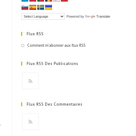
Powered by
Translate
Flux RSS
Comment m'abonner aux flux RSS
Flux RSS Des Publications
S’ouvre
dans
Flux RSS Des Commentaires
un
nouvel
onglet
.
S’ouvre