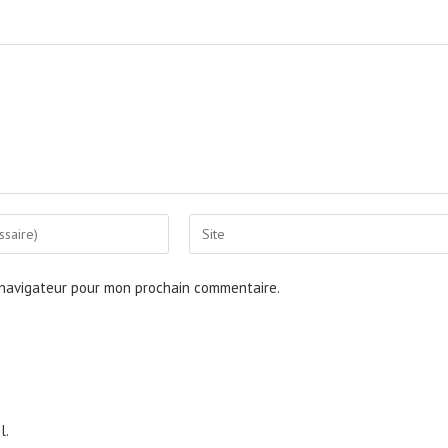
Saisir
l’URL
de
 navigateur pour mon prochain commentaire.
votre
site
(facultatif)
l.