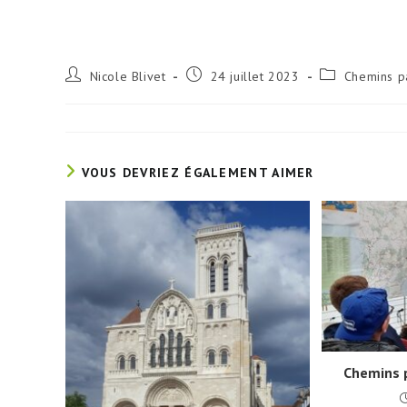
Auteur/autrice
Publication
Post
Nicole Blivet
24 juillet 2023
Chemins p
de
publiée :
category:
la
publication :
VOUS DEVRIEZ ÉGALEMENT AIMER
Chemins 