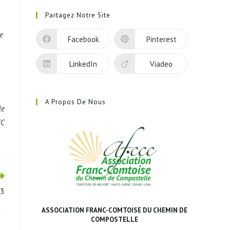
dans
Partagez Notre Site
un
nouvel
e
Facebook
Pinterest
onglet
LinkedIn
Viadeo
A Propos De Nous
le
CC
23
ASSOCIATION FRANC-COMTOISE DU CHEMIN DE
COMPOSTELLE