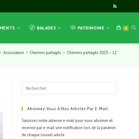
TOG
EMENTS
BALADES
PATRIMOINE
0
>
Association
>
Chemins partagés
>
Chemins partagés 2023 – 12
WEB
Press
SEA
Escape
to
close
Abonnez-Vous À Nos Articles Par E-Mail.
the
Saisissez votre adresse e-mail pour vous abonner et
search
recevoir par e-mail une notification lors de la parution
panel.
de chaque nouvel article.