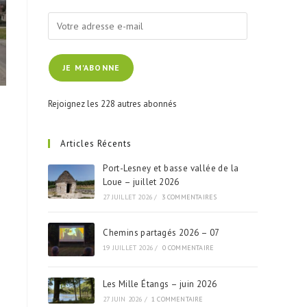
Votre
adresse
e-
JE M'ABONNE
mail
Rejoignez les 228 autres abonnés
Articles Récents
Port-Lesney et basse vallée de la
Loue – juillet 2026
27 JUILLET 2026
/
3 COMMENTAIRES
Chemins partagés 2026 – 07
19 JUILLET 2026
/
0 COMMENTAIRE
Les Mille Étangs – juin 2026
27 JUIN 2026
/
1 COMMENTAIRE