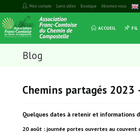
Skip
Mon compte
Liens utiles
Boutique
Abonnez-vous
to
content
ACCUEIL
FIL
Blog
Chemins partagés 2023 
Quelques dates à retenir et informations d
20 août : journée portes ouvertes au couvent