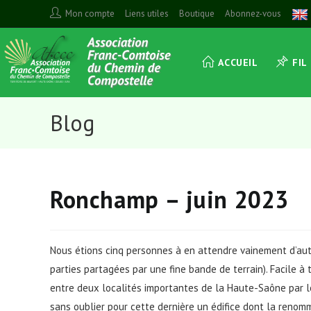
Skip
Mon compte
Liens utiles
Boutique
Abonnez-vous
to
content
ACCUEIL
FIL
Blog
Ronchamp – juin 2023
Nous étions cinq personnes à en attendre vainement d’autre
parties partagées par une fine bande de terrain). Facile à 
entre deux localités importantes de la Haute-Saône par l
sans oublier pour cette dernière un édifice dont la renom