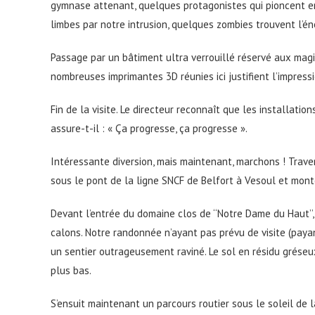
gymnase attenant, quelques protagonistes qui pioncent e
limbes par notre intrusion, quelques zombies trouvent l’é
Passage par un bâtiment ultra verrouillé réservé aux magic
nombreuses imprimantes 3D réunies ici justifient l’impress
Fin de la visite. Le directeur reconnaît que les installati
assure-t-il : « Ça progresse, ça progresse ».
Intéressante diversion, mais maintenant, marchons ! Tra
sous le pont de la ligne SNCF de Belfort à Vesoul et monté
Devant l’entrée du domaine clos de ‘‘Notre Dame du Haut’’,
calons. Notre randonnée n’ayant pas prévu de visite (pay
un sentier outrageusement raviné. Le sol en résidu gréseux
plus bas.
S’ensuit maintenant un parcours routier sous le soleil d