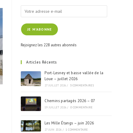
Votre
adresse
e-
JE M'ABONNE
mail
Rejoignez les 228 autres abonnés
Articles Récents
Port-Lesney et basse vallée de la
Loue – juillet 2026
27 JUILLET 2026
/
3 COMMENTAIRES
Chemins partagés 2026 – 07
19 JUILLET 2026
/
0 COMMENTAIRE
Les Mille Étangs – juin 2026
27 JUIN 2026
/
1 COMMENTAIRE