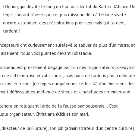
l’Ognon, qui dévale le long du flan occidental du Ballon d’Alsace. U
léger courant révèle que ce gros ruisseau déjà à l’étiage vivote
encore, attendant des précipitations promises mais qui tardent,
tardent !
cepteurs ont curieusement surélevé le tablier de plus d’un mètre, et
 aisément. Nous voici plantés devant l’obstacle.
escabeau est prestement dégagé par l’un des organisateurs prévoyant
in de cette intruse envahissante, mais nous ne tardons pas à déboule
rains en friches (de types européennes celles-là) d’où émergent des
ement définissables, mélange de sheds et d’habillages ornementaux.
ttendre en reluquant l’orée de la fausse bambouseraie… C’est
ple organisateur, Christiane (Kiki) et son mari.
, directeur de la Filature), son job (administrateur d’un centre culturel