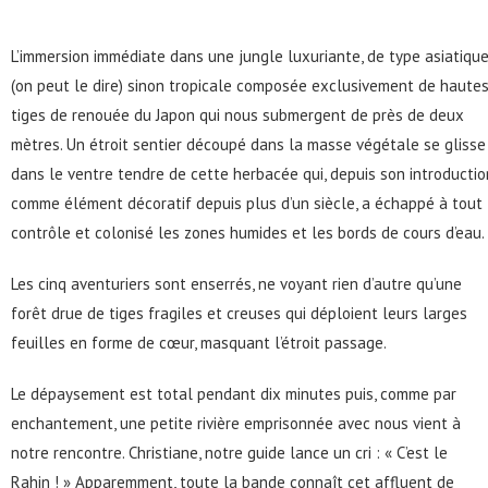
L’immersion immédiate dans une jungle luxuriante, de type asiatiqu
(on peut le dire) sinon tropicale composée exclusivement de haute
tiges de renouée du Japon qui nous submergent de près de deux
mètres. Un étroit sentier découpé dans la masse végétale se glisse
dans le ventre tendre de cette herbacée qui, depuis son introductio
comme élément décoratif depuis plus d’un siècle, a échappé à tout
contrôle et colonisé les zones humides et les bords de cours d’eau.
Les cinq aventuriers sont enserrés, ne voyant rien d’autre qu’une
forêt drue de tiges fragiles et creuses qui déploient leurs larges
feuilles en forme de cœur, masquant l’étroit passage.
Le dépaysement est total pendant dix minutes puis, comme par
enchantement, une petite rivière emprisonnée avec nous vient à
notre rencontre. Christiane, notre guide lance un cri : « C’est le
Rahin ! » Apparemment, toute la bande connaît cet affluent de