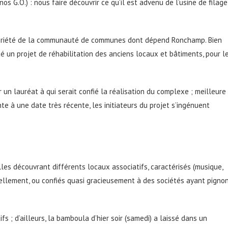
os G.O.) : nous faire découvrir ce qu’il est advenu de l’usine de filage
ropriété de la communauté de communes dont dépend Ronchamp. Bien
té un projet de réhabilitation des anciens locaux et bâtiments, pour l
 un lauréat à qui serait confié la réalisation du complexe ; meilleure
te à une date très récente, les initiateurs du projet s’ingénuent
lles découvrant différents locaux associatifs, caractérisés (musique,
ellement, ou confiés quasi gracieusement à des sociétés ayant pigno
; d’ailleurs, la bamboula d’hier soir (samedi) a laissé dans un