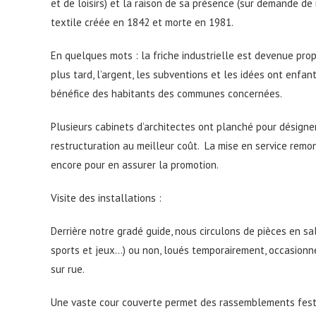
et de loisirs) et la raison de sa présence (sur demande de n
textile créée en 1842 et morte en 1981.
En quelques mots : la friche industrielle est devenue p
plus tard, l’argent, les subventions et les idées ont enfan
bénéfice des habitants des communes concernées.
Plusieurs cabinets d’architectes ont planché pour désigner
restructuration au meilleur coût. La mise en service remon
encore pour en assurer la promotion.
Visite des installations :
Derrière notre gradé guide, nous circulons de pièces en sa
sports et jeux…) ou non, loués temporairement, occasionn
sur rue.
Une vaste cour couverte permet des rassemblements festifs 