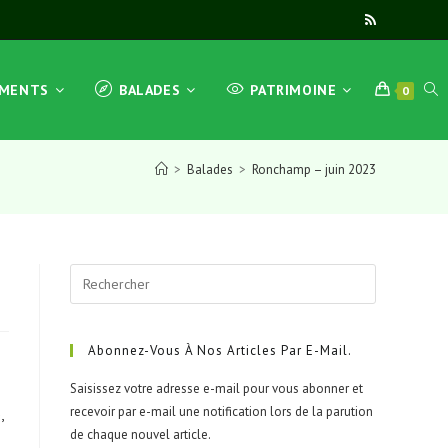
TOG
EMENTS
BALADES
PATRIMOINE
0
>
Balades
>
Ronchamp – juin 2023
WEB
Press
SEA
Escape
to
close
Abonnez-Vous À Nos Articles Par E-Mail.
the
Saisissez votre adresse e-mail pour vous abonner et
search
recevoir par e-mail une notification lors de la parution
,
panel.
de chaque nouvel article.