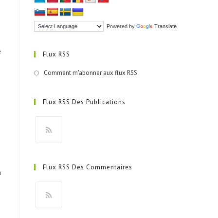
Powered by
Translate
e
Flux RSS
Comment m'abonner aux flux RSS
Flux RSS Des Publications
S’ouvre
dans
Flux RSS Des Commentaires
n
un
nouvel
onglet
S’ouvre