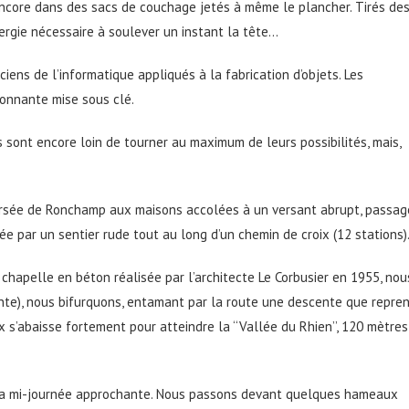
ncore dans des sacs de couchage jetés à même le plancher. Tirés de
nergie nécessaire à soulever un instant la tête…
iens de l’informatique appliqués à la fabrication d’objets. Les
ionnante mise sous clé.
ons sont encore loin de tourner au maximum de leurs possibilités, mais,
versée de Ronchamp aux maisons accolées à un versant abrupt, passag
e par un sentier rude tout au long d’un chemin de croix (12 stations)
 chapelle en béton réalisée par l’architecte Le Corbusier en 1955, nou
ante), nous bifurquons, entamant par la route une descente que repre
 s’abaisse fortement pour atteindre la ‘‘Vallée du Rhien’’, 120 mètres
e la mi-journée approchante. Nous passons devant quelques hameaux