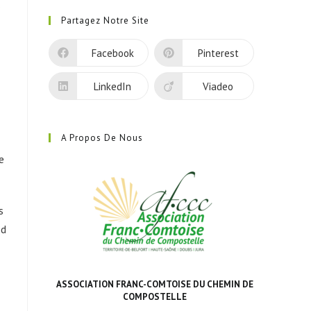
s
dans
Partagez Notre Site
un
nouvel
Facebook
Pinterest
onglet
LinkedIn
Viadeo
A Propos De Nous
e
.
s
nd
ASSOCIATION FRANC-COMTOISE DU CHEMIN DE
COMPOSTELLE