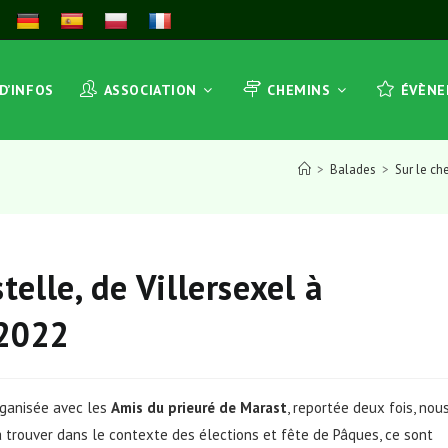
 D’INFOS
ASSOCIATION
CHEMINS
ÉVÈN
>
Balades
>
Sur le ch
elle, de Villersexel à
 2022
rganisée avec les
Amis du prieuré de Marast
, reportée deux fois, nou
à trouver dans le contexte des élections et fête de Pâques, ce sont