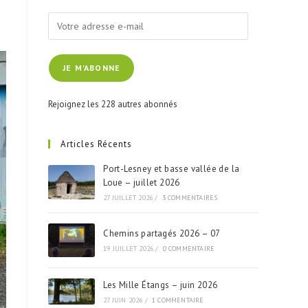
Votre
adresse
e-
JE M'ABONNE
mail
Rejoignez les 228 autres abonnés
Articles Récents
Port-Lesney et basse vallée de la
Loue – juillet 2026
27 JUILLET 2026
/
3 COMMENTAIRES
Chemins partagés 2026 – 07
19 JUILLET 2026
/
0 COMMENTAIRE
Les Mille Étangs – juin 2026
27 JUIN 2026
/
1 COMMENTAIRE