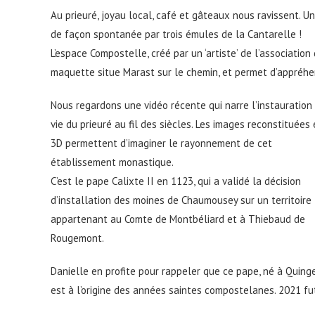
Au prieuré, joyau local, café et gâteaux nous ravissent. 
de façon spontanée par trois émules de la Cantarelle !
L’espace Compostelle, créé par un ‘artiste’ de l’association
maquette situe Marast sur le chemin, et permet d’appréhen
Nous regardons une vidéo récente qui narre l’instauration 
vie du prieuré au fil des siècles. Les images reconstituées
3D permettent d’imaginer le rayonnement de cet
établissement monastique.
C’est le pape Calixte II en 1123, qui a validé la décision
d’installation des moines de Chaumousey sur un territoire
appartenant au Comte de Montbéliard et à Thiebaud de
Rougemont.
Danielle en profite pour rappeler que ce pape, né à Quinge
est à l’origine des années saintes compostelanes. 2021 fu