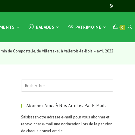
TOG
EMENTS
BALADES
PATRIMOINE
0
emin de Compostelle, de Villersexel à Vallerois-le-Bois – avril 2022
WEB
Press
SEA
Escape
to
close
Abonnez-Vous À Nos Articles Par E-Mail.
the
Saisissez votre adresse e-mail pour vous abonner et
search
s
recevoir par e-mail une notification lors de la parution
panel.
de chaque nouvel article.