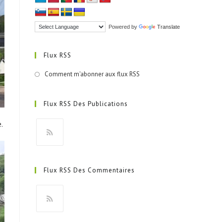
Powered by
Translate
Flux RSS
Comment m'abonner aux flux RSS
Flux RSS Des Publications
.
S’ouvre
dans
Flux RSS Des Commentaires
un
nouvel
onglet
S’ouvre