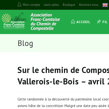
Skip
Mon compte
Liens utiles
Boutique
Abonnez-vous
to
content
ACCUEIL
FIL
Blog
Sur le chemin de Compost
Vallerois-le-Bois – avril
Cette randonnée à la découverte du patrimoine local coo
avions hâte de la concrétiser. Malgré une date peu aisée 