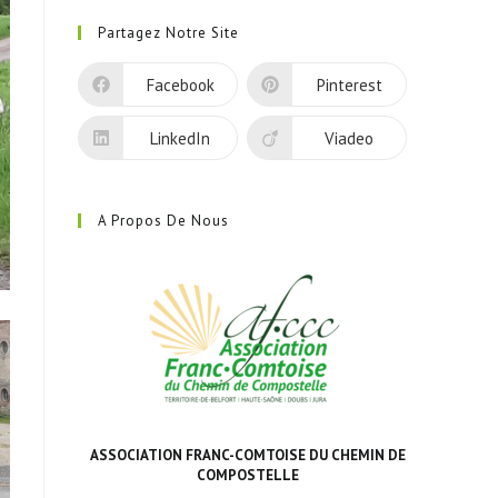
dans
Partagez Notre Site
un
nouvel
Facebook
Pinterest
onglet
LinkedIn
Viadeo
A Propos De Nous
ASSOCIATION FRANC-COMTOISE DU CHEMIN DE
COMPOSTELLE