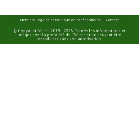
Mentions légales et Politique de confidentialité
Contact
© Copyright Af-ccc 2019 - 2026. Toutes les informations et
images sont la propriété de l'Af-ccc et ne peuvent être
reproduites sans son autorisation.