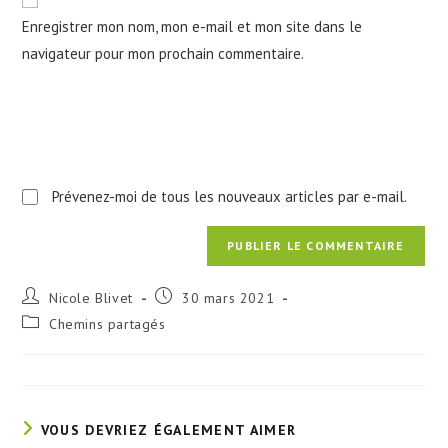
comment
votre
Enregistrer mon nom, mon e-mail et mon site dans le
site
navigateur pour mon prochain commentaire.
(facultatif)
Prévenez-moi de tous les nouveaux articles par e-mail.
Auteur/autrice
Publication
Nicole Blivet
30 mars 2021
de
publiée :
Post
Chemins partagés
la
category:
publication :
VOUS DEVRIEZ ÉGALEMENT AIMER