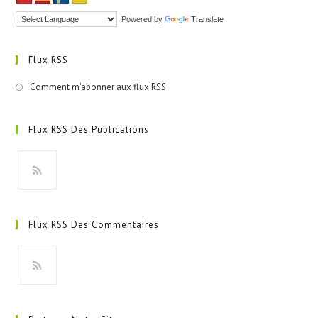
Powered by
Translate
Flux RSS
Comment m'abonner aux flux RSS
Flux RSS Des Publications
S’ouvre
dans
Flux RSS Des Commentaires
un
nouvel
onglet
S’ouvre
dans