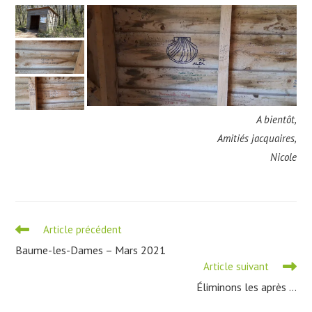
A bientôt,
Amitiés jacquaires,
Nicole
Read
Article précédent
more
Baume-les-Dames – Mars 2021
articles
Article suivant
Éliminons les après …