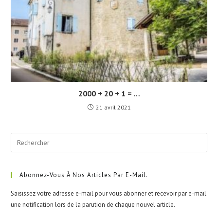
2000 + 20 + 1 = …
21 avril 2021
Pre
Esc
to
clo
Abonnez-Vous À Nos Articles Par E-Mail.
the
Saisissez votre adresse e-mail pour vous abonner et recevoir par e-mail
sea
une notification lors de la parution de chaque nouvel article.
pan