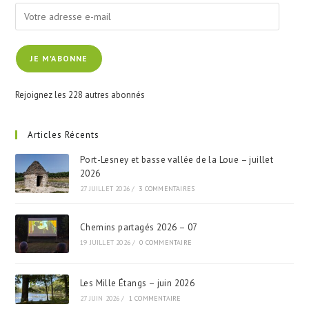
Votre
adresse
e-
JE M'ABONNE
mail
Rejoignez les 228 autres abonnés
Articles Récents
Port-Lesney et basse vallée de la Loue – juillet
2026
27 JUILLET 2026
/
3 COMMENTAIRES
Chemins partagés 2026 – 07
19 JUILLET 2026
/
0 COMMENTAIRE
Les Mille Étangs – juin 2026
27 JUIN 2026
/
1 COMMENTAIRE