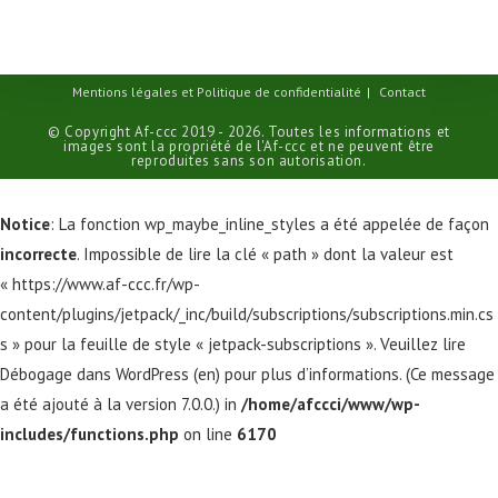
Mentions légales et Politique de confidentialité
Contact
© Copyright Af-ccc 2019 - 2026. Toutes les informations et
images sont la propriété de l'Af-ccc et ne peuvent être
reproduites sans son autorisation.
Notice
: La fonction wp_maybe_inline_styles a été appelée de façon
incorrecte
. Impossible de lire la clé « path » dont la valeur est
« https://www.af-ccc.fr/wp-
content/plugins/jetpack/_inc/build/subscriptions/subscriptions.min.cs
s » pour la feuille de style « jetpack-subscriptions ». Veuillez lire
Débogage dans WordPress
(en) pour plus d’informations. (Ce message
a été ajouté à la version 7.0.0.) in
/home/afccci/www/wp-
includes/functions.php
on line
6170