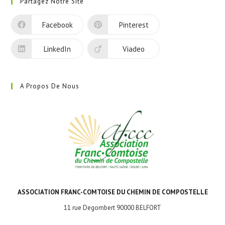
Partagez Notre Site
un
nouvel
Facebook
Pinterest
onglet
LinkedIn
Viadeo
A Propos De Nous
ASSOCIATION FRANC-COMTOISE DU CHEMIN DE COMPOSTELLE
11 rue Degombert 90000 BELFORT