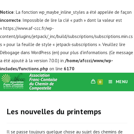
Notice
: La fonction wp_maybe_inline_styles a été appelée de façon
incorrecte
. Impossible de lire la clé « path » dont la valeur est
« https://www.af-ccc.fr/wp-
content/plugins/jetpack/_inc/build/subscriptions/subscriptions.min.cs
s » pour la feuille de style « jetpack-subscriptions ». Veuillez lire
Débogage dans WordPress
(en) pour plus d’informations. (Ce message
a été ajouté à la version 7.0.0.) in
/home/afccci/www/wp-
includes/functions.php
on line
6170
Skip
MENU
0
to
content
Les nouvelles du printemps
Il se passe toujours quelque chose au sujet des chemins de