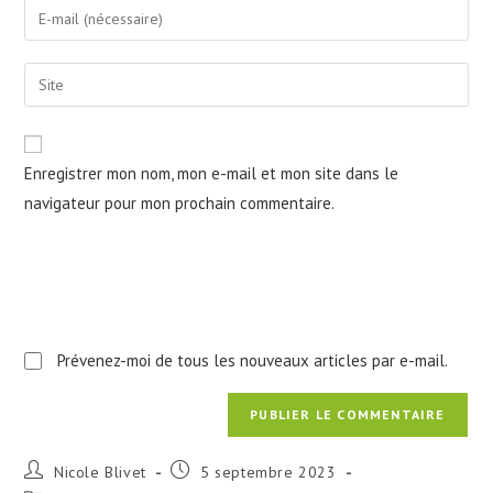
Enter
or
your
username
email
Saisir
to
address
l’URL
comment
to
de
comment
votre
Enregistrer mon nom, mon e-mail et mon site dans le
site
navigateur pour mon prochain commentaire.
(facultatif)
Prévenez-moi de tous les nouveaux articles par e-mail.
Auteur/autrice
Publication
Nicole Blivet
5 septembre 2023
de
publiée :