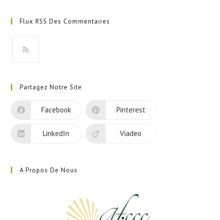
S’ouvre
dans
Flux RSS Des Commentaires
un
nouvel
onglet
S’ouvre
dans
Partagez Notre Site
un
nouvel
Facebook
Pinterest
onglet
LinkedIn
Viadeo
A Propos De Nous