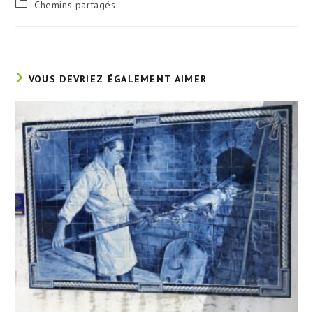
Post
Chemins partagés
la
category:
publication :
VOUS DEVRIEZ ÉGALEMENT AIMER