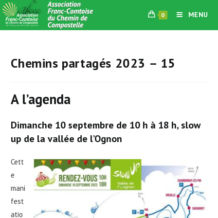
Skip
MENU
0
to
content
Chemins partagés 2023 – 15
A l’agenda
Dimanche 10 septembre de 10 h à 18 h, slow
up de la vallée de l’Ognon
Cett
e
mani
fest
atio