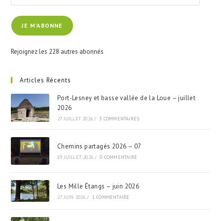
adresse
e-
JE M'ABONNE
mail
Rejoignez les 228 autres abonnés
Articles Récents
Port-Lesney et basse vallée de la Loue – juillet
2026
27 JUILLET 2026
/
3 COMMENTAIRES
Chemins partagés 2026 – 07
19 JUILLET 2026
/
0 COMMENTAIRE
Les Mille Étangs – juin 2026
27 JUIN 2026
/
1 COMMENTAIRE