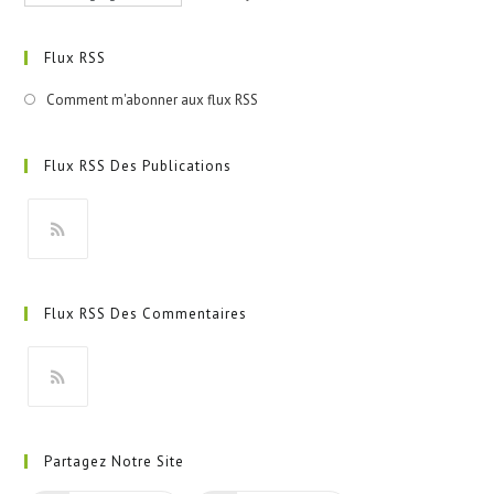
Flux RSS
Comment m'abonner aux flux RSS
Flux RSS Des Publications
S’ouvre
dans
Flux RSS Des Commentaires
un
nouvel
onglet
S’ouvre
dans
Partagez Notre Site
un