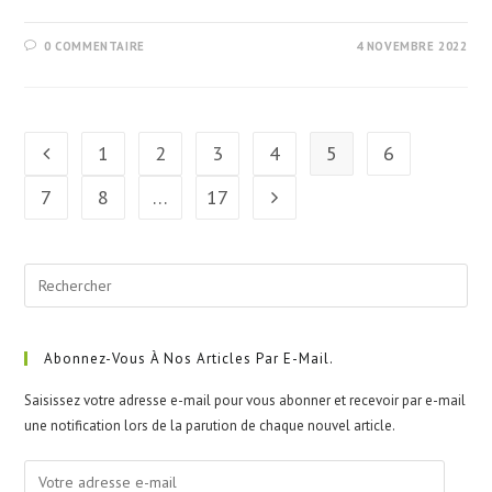
0 COMMENTAIRE
4 NOVEMBRE 2022
1
2
3
4
5
6
Go to the previous page
7
8
…
17
Aller à la page suivante
Pre
Esc
to
clo
Abonnez-Vous À Nos Articles Par E-Mail.
the
Saisissez votre adresse e-mail pour vous abonner et recevoir par e-mail
sea
une notification lors de la parution de chaque nouvel article.
pan
Votre