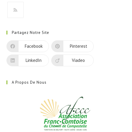
nouvel
onglet
S’ouvre
dans
Partagez Notre Site
un
nouvel
Facebook
Pinterest
onglet
LinkedIn
Viadeo
A Propos De Nous