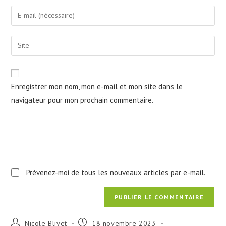
name
Enter
or
your
username
email
Saisir
to
address
l’URL
comment
to
de
comment
votre
Enregistrer mon nom, mon e-mail et mon site dans le
site
navigateur pour mon prochain commentaire.
(facultatif)
Prévenez-moi de tous les nouveaux articles par e-mail.
Auteur/autrice
Publication
Nicole Blivet
18 novembre 2023