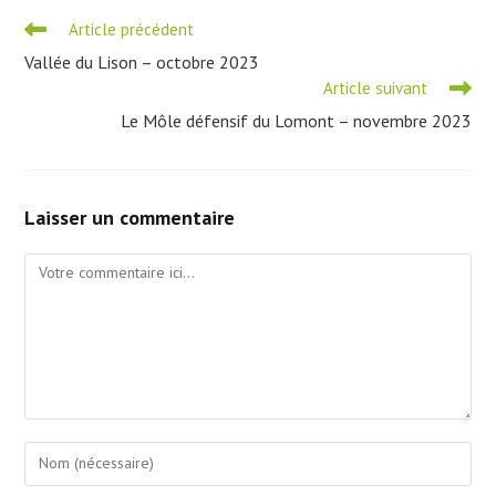
Read
Article précédent
more
Vallée du Lison – octobre 2023
articles
Article suivant
Le Môle défensif du Lomont – novembre 2023
Laisser un commentaire
Comment
Enter
your