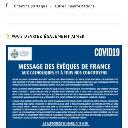
de
publiée :
Post
Chemins partagés
/
Autres manifestations
la
category:
publication :
VOUS DEVRIEZ ÉGALEMENT AIMER