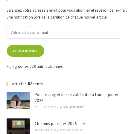
the
Saisissez votre adresse e-mail pour vous abonner et recevoir par e-mail
sea
une notification lors de la parution de chaque nouvel article.
pan
Votre
adresse
e-
JE M'ABONNE
mail
Rejoignez les 228 autres abonnés
Articles Récents
Port-Lesney et basse vallée de la Loue – juillet
2026
27 JUILLET 2026
/
4 COMMENTAIRES
Chemins partagés 2026 – 07
19 JUILLET 2026
/
0 COMMENTAIRE