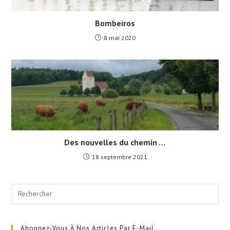
Bombeiros
8 mai 2020
Des nouvelles du chemin …
18 septembre 2021
Pre
Esc
to
clo
Abonnez-Vous À Nos Articles Par E-Mail.