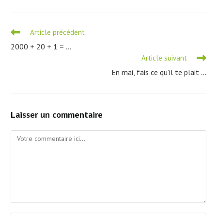
Read
Article précédent
more
2000 + 20 + 1 = …
articles
Article suivant
En mai, fais ce qu’il te plait …
Laisser un commentaire
Comment