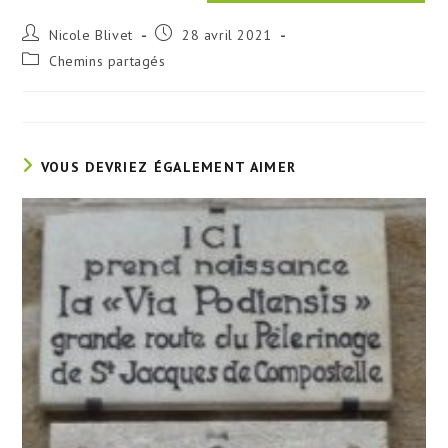
Auteur/autrice
Publication
Nicole Blivet
28 avril 2021
de
publiée :
Post
Chemins partagés
la
category:
publication :
VOUS DEVRIEZ ÉGALEMENT AIMER