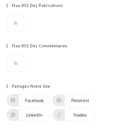
Flux RSS Des Publications
S’ouvre
dans
Flux RSS Des Commentaires
un
nouvel
onglet
S’ouvre
dans
Partagez Notre Site
un
nouvel
Facebook
Pinterest
onglet
LinkedIn
Viadeo