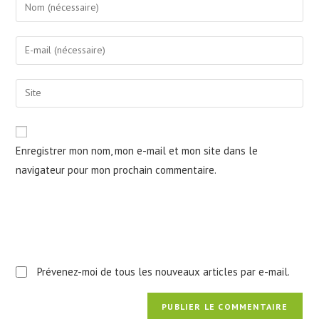
Enter
your
name
Enter
or
your
username
email
Saisir
to
address
l’URL
comment
to
de
comment
votre
Enregistrer mon nom, mon e-mail et mon site dans le
site
navigateur pour mon prochain commentaire.
(facultatif)
Prévenez-moi de tous les nouveaux articles par e-mail.