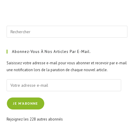
Pre
Esc
to
clo
Abonnez-Vous À Nos Articles Par E-Mail.
the
Saisissez votre adresse e-mail pour vous abonner et recevoir par e-mail
sea
une notification lors de la parution de chaque nouvel article.
pan
Votre
adresse
e-
JE M'ABONNE
mail
Rejoignez les 228 autres abonnés