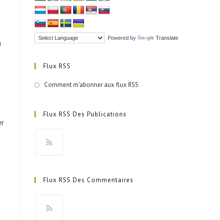
Powered by
Translate
n
Flux RSS
Comment m'abonner aux flux RSS
Flux RSS Des Publications
er
S’ouvre
dans
Flux RSS Des Commentaires
un
nouvel
onglet