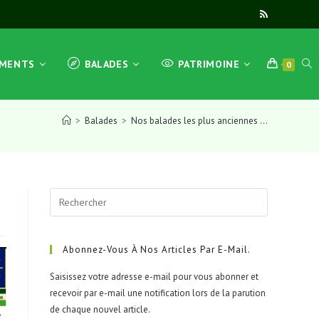
TOG
EMENTS
BALADES
PATRIMOINE
0
>
Balades
>
Nos balades les plus anciennes …
WEB
Press
SEA
Escape
to
close
Abonnez-Vous À Nos Articles Par E-Mail.
the
Saisissez votre adresse e-mail pour vous abonner et
search
recevoir par e-mail une notification lors de la parution
panel.
de chaque nouvel article.