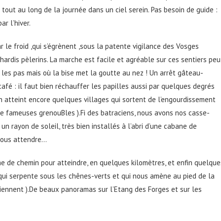
 tout au long de la journée dans un ciel serein. Pas besoin de guide :
ar l’hiver.
r le froid ,qui s’égrènent ,sous la patente vigilance des Vosges
ardis pèlerins. La marche est facile et agréable sur ces sentiers peu
 les pas mais où la bise met la goutte au nez ! Un arrêt gâteau-
afé : il faut bien réchauffer les papilles aussi par quelques degrés
s on atteint encore quelques villages qui sortent de l’engourdissement
e fameuses grenouBles ).Fi des batraciens, nous avons nos casse-
n rayon de soleil, très bien installés à l’abri d’une cabane de
nous attendre…
 de chemin pour atteindre, en quelques kilomètres, et enfin quelque
er qui serpente sous les chênes-verts et qui nous amène au pied de la
viennent ).De beaux panoramas sur l’Etang des Forges et sur les