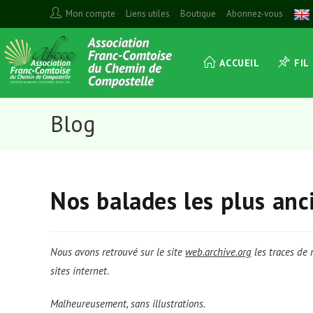
Skip
Mon compte
Liens utiles
Boutique
Abonnez-vous
to
content
ACCUEIL
FIL
Blog
Nos balades les plus an
Nous avons retrouvé sur le site
web.archive.org
les traces de 
sites internet.
Malheureusement, sans illustrations.