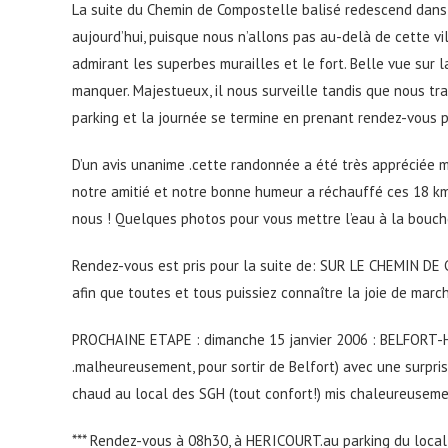
La suite du Chemin de Compostelle balisé redescend dans B
aujourd’hui, puisque nous n’allons pas au-delà de cette vi
admirant les superbes murailles et le fort. Belle vue sur l
manquer. Majestueux, il nous surveille tandis que nous tra
parking et la journée se termine en prenant rendez-vous 
D’un avis unanime .cette randonnée a été très appréciée ma
notre amitié et notre bonne humeur a réchauffé ces 18 km,
nous ! Quelques photos pour vous mettre l’eau à la bouc
Rendez-vous est pris pour la suite de: SUR LE CHEMIN D
afin que toutes et tous puissiez connaître la joie de m
PROCHAINE ETAPE : dimanche 15 janvier 2006 : BELFORT-H
.malheureusement, pour sortir de Belfort) avec une surpris
chaud au local des SGH (tout confort!) mis chaleureusemen
*** Rendez-vous à 08h30, à HERICOURT.au parking du local 