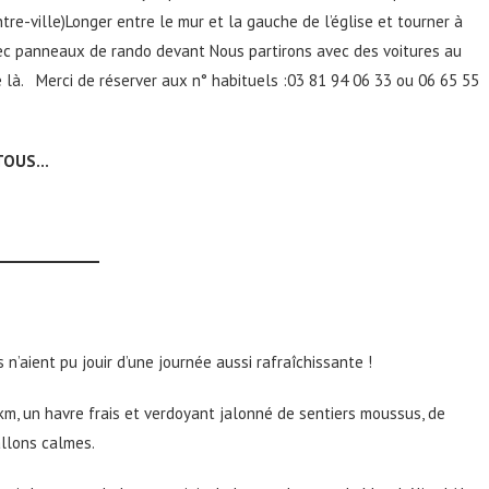
ntre-ville)Longer entre le mur et la gauche de l’église et tourner à
avec panneaux de rando devant Nous partirons avec des voitures au
 là. Merci de réserver aux n° habituels :03 81 94 06 33 ou 06 65 55
 TOUS…
n’aient pu jouir d’une journée aussi rafraîchissante !
 km, un havre frais et verdoyant jalonné de sentiers moussus, de
allons calmes.