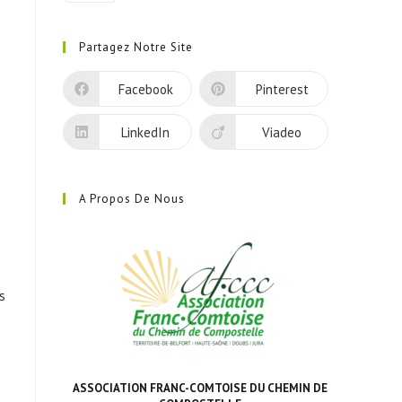
S’ouvre
dans
Partagez Notre Site
un
nouvel
Facebook
Pinterest
onglet
LinkedIn
Viadeo
A Propos De Nous
s
ASSOCIATION FRANC-COMTOISE DU CHEMIN DE