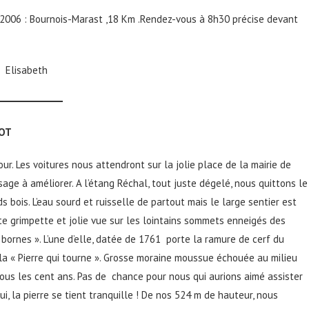
 2006 : Bournois-Marast ,18 Km .Rendez-vous à 8h30 précise devant
th
NOT
ur. Les voitures nous attendront sur la jolie place de la mairie de
age à améliorer. A l’étang Réchal, tout juste dégelé, nous quittons le
 bois. L’eau sourd et ruisselle de partout mais le large sentier est
e grimpette et jolie vue sur les lointains sommets enneigés des
 bornes ». L’une d’elle, datée de 1761 porte la ramure de cerf du
a « Pierre qui tourne ». Grosse moraine moussue échouée au milieu
tous les cent ans. Pas de chance pour nous qui aurions aimé assister
ui, la pierre se tient tranquille ! De nos 524 m de hauteur, nous