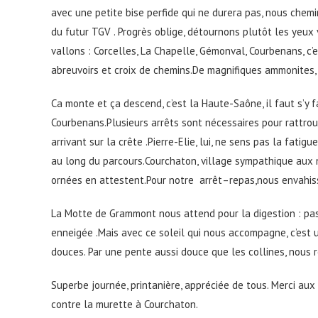
avec une petite bise perfide qui ne durera pas, nous che
du futur TGV . Progrès oblige, détournons plutôt les yeux
vallons : Corcelles, La Chapelle, Gémonval, Courbenans, c’e
abreuvoirs et croix de chemins.De magnifiques ammonites,
Ca monte et ça descend, c’est la Haute-Saône, il faut s’y fai
Courbenans.Plusieurs arrêts sont nécessaires pour rattrou
arrivant sur la crête .Pierre-Elie, lui, ne sens pas la fati
au long du parcours.Courchaton, village sympathique aux no
ornées en attestent.Pour notre arrêt–repas,nous envahiss
La Motte de Grammont nous attend pour la digestion : pas
enneigée .Mais avec ce soleil qui nous accompagne, c’est u
douces. Par une pente aussi douce que les collines, nous 
Superbe journée, printanière, appréciée de tous. Merci aux 
contre la murette à Courchaton.