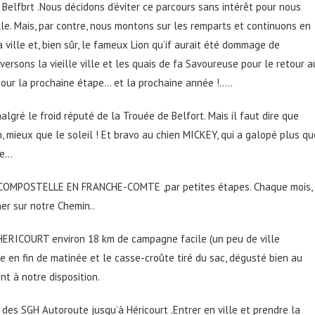
elfbrt .Nous décidons d’éviter ce parcours sans intérêt pour nous
lle. Mais, par contre, nous montons sur les remparts et continuons en
a ville et, bien sûr, le fameux Lion qu’if aurait été dommage de
versons la vieille ville et les quais de fa Savoureuse pour le retour a
pour la prochaine étape… et la prochaine année !…..
lgré le froid réputé de la Trouée de Belfort. Mais il faut dire que
 mieux que le soleil ! Et bravo au chien MICKEY, qui a galopé plus qu
he…
E COMPOSTELLE EN FRANCHE-COMTE ,par petites étapes. Chaque mois,
archer sur notre Chemin..
ERICOURT environ 18 km de campagne facile (un peu de ville
e en fin de matinée et le casse-croûte tiré du sac, dégusté bien au
t à notre disposition.
des SGH Autoroute jusqu’à Héricourt .Entrer en ville et prendre la