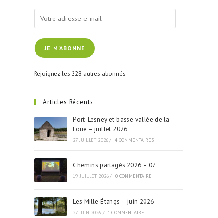
Votre
adresse
e-
JE M'ABONNE
mail
Rejoignez les 228 autres abonnés
Articles Récents
Port-Lesney et basse vallée de la
Loue – juillet 2026
27 JUILLET 2026
/
4 COMMENTAIRES
Chemins partagés 2026 – 07
19 JUILLET 2026
/
0 COMMENTAIRE
Les Mille Étangs – juin 2026
27 JUIN 2026
/
1 COMMENTAIRE