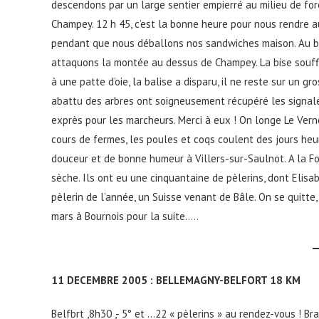
descendons par un large sentier empierré au milieu de fo
Champey. 12 h 45, c’est la bonne heure pour nous rendre au
pendant que nous déballons nos sandwiches maison. Au bo
attaquons la montée au dessus de Champey. La bise souffle,
à une patte d’oie, la balise a disparu, il ne reste sur un gr
abattu des arbres ont soigneusement récupéré les signalét
exprès pour les marcheurs. Merci à eux ! On longe Le Ver
cours de fermes, les poules et coqs coulent des jours heur
douceur et de bonne humeur à Villers-sur-Saulnot. A la For
sèche. Ils ont eu une cinquantaine de pèlerins, dont Elisabet
pèlerin de l’année, un Suisse venant de Bâle. On se quitte
mars à Bournois pour la suite…..
11 DECEMBRE 2005 : BELLEMAGNY-BELFORT 18 KM
Belfbrt ,8h30 ,- 5° et …22 « pèlerins » au rendez-vous ! Br