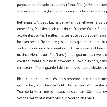
parcours que le soleil est venu réchauffer (enfin, presque)
les balises sont là , bien visibles dans les bois défeuillés p
Bellemagny, Angeot, Lagrange .autant de villages raidis pa
enneigées, font découvrir ce coin de Franche-Comté à nos h
accidentés, où les feuilles mortes et le gel craquent sous
boisson réchauffe tout le groupe (pas que de l’eau ou du c
sortis de « derrière les fagots » ! ) A travers prés et boi
matinal, Menoncourt Phaffans (ou les gourmands rêvent d
croûte fumants, que nous dévorons au coin d’un bois, dans u
chasseurs où une grande table et des bancs semblaient 
Bien restaurés et reposés ,nous reprenons notre bonhomme
grimpettes, le joli bois de la Miotte, parcouru d’un senti
Tour de la Mbtte (de bons souvenirs de juin 2004 nous re
Vosges s’offrent à notre vue sur fond de ciel bleu.