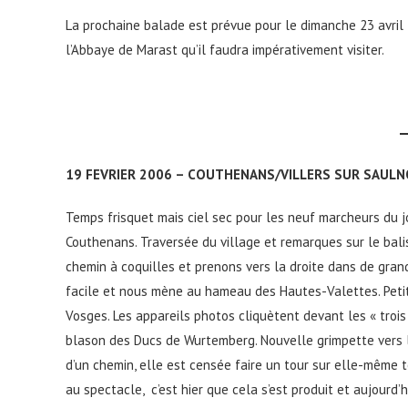
La prochaine balade est prévue pour le dimanche 23 avril
l’Abbaye de Marast qu’il faudra impérativement visiter.
Elisabe
19 FEVRIER 2006 – COUTHENANS/VILLERS SUR SAUL
Temps frisquet mais ciel sec pour les neuf marcheurs du jo
Couthenans. Traversée du village et remarques sur le balis
chemin à coquilles et prenons vers la droite dans de grands
facile et nous mène au hameau des Hautes-Valettes. Petit
Vosges. Les appareils photos cliquètent devant les « trois
blason des Ducs de Wurtemberg. Nouvelle grimpette vers l
d’un chemin, elle est censée faire un tour sur elle-même 
au spectacle, c’est hier que cela s’est produit et aujourd’h