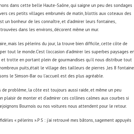
minons dans cette belle Haute-Saône, qui saigne un peu des sondages
 vers ces petits villages embrumés de matin, blottis aux coteaux des
st un bonheur de les connaître, et d’admirer leurs fontaines,
 trouvées dans les environs, décorent même un mur.
re, mais les pèlerins du jour, la trouve bien difficile, cette côte de
per tout le monde.C’est l’occasion d’admirer les superbes paysages e
gue et trotte en portant plein de gourmandises qu’il nous distribue tout
mbreux puits,était le village des tailleurs de pierres ,les 8 fontain
ons le Simson-Bar ou l’accueil est des plus agréable.
 de problème, la côte est toujours aussi raide, et même un peu
n plaisir de monter et d’admirer ces collines calmes aux courbes si
rejoignons Bournois ou nos voitures nous attendent pour le retour.
fidèles « pélerins ».P S : j’ai retrouvé mes bâtons, sagement appuyés