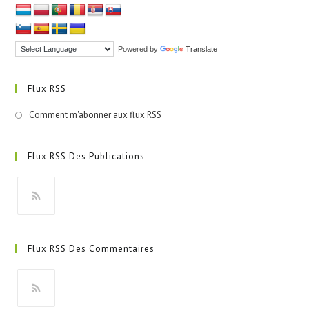
Powered by
Translate
Flux RSS
Comment m'abonner aux flux RSS
Flux RSS Des Publications
S’ouvre
dans
Flux RSS Des Commentaires
un
nouvel
onglet