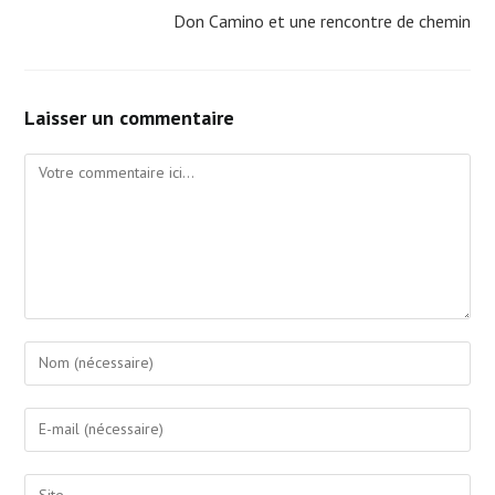
Don Camino et une rencontre de chemin
Laisser un commentaire
Comment
Enter
your
name
Enter
or
your
username
email
Saisir
to