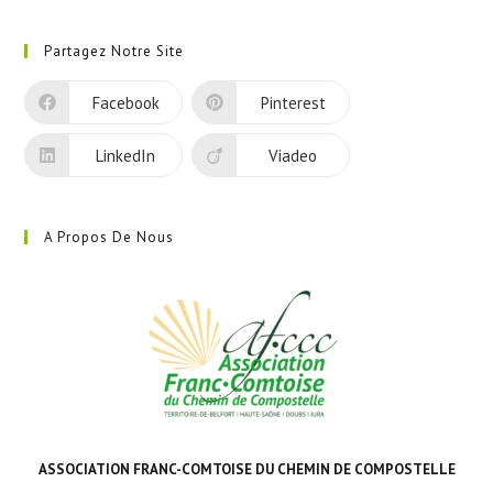
S’ouvre
dans
Partagez Notre Site
un
nouvel
Facebook
Pinterest
onglet
LinkedIn
Viadeo
A Propos De Nous
ASSOCIATION FRANC-COMTOISE DU CHEMIN DE COMPOSTELLE