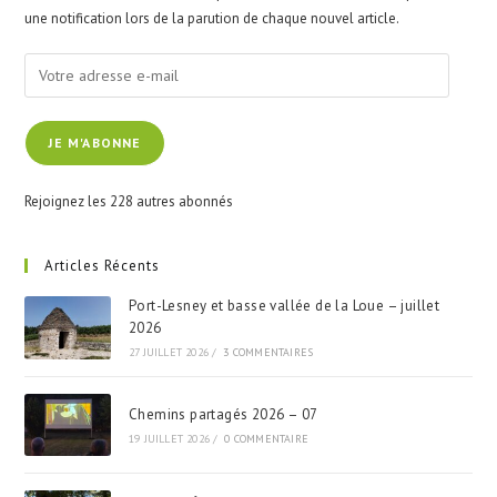
sea
une notification lors de la parution de chaque nouvel article.
pan
Votre
adresse
e-
JE M'ABONNE
mail
Rejoignez les 228 autres abonnés
Articles Récents
Port-Lesney et basse vallée de la Loue – juillet
2026
27 JUILLET 2026
/
3 COMMENTAIRES
Chemins partagés 2026 – 07
19 JUILLET 2026
/
0 COMMENTAIRE