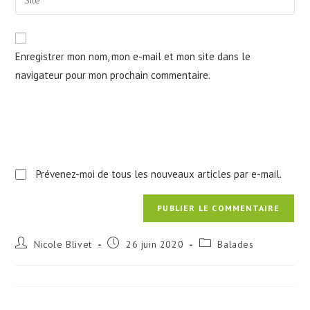
address
l’URL
comment
to
de
comment
votre
Enregistrer mon nom, mon e-mail et mon site dans le
site
navigateur pour mon prochain commentaire.
(facultatif)
Prévenez-moi de tous les nouveaux articles par e-mail.
Auteur/autrice
Publication
Post
Nicole Blivet
26 juin 2020
Balades
de
publiée :
category:
la
publication :