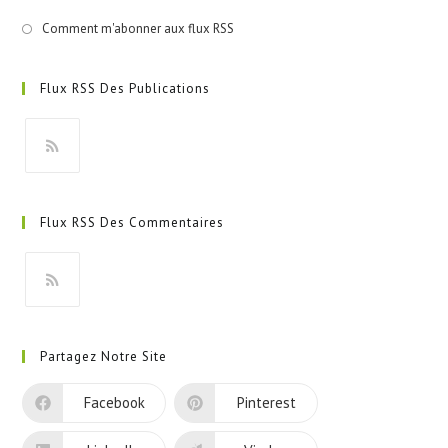
Comment m'abonner aux flux RSS
Flux RSS Des Publications
S’ouvre
dans
Flux RSS Des Commentaires
un
nouvel
onglet
S’ouvre
dans
Partagez Notre Site
un
nouvel
Facebook
Pinterest
onglet