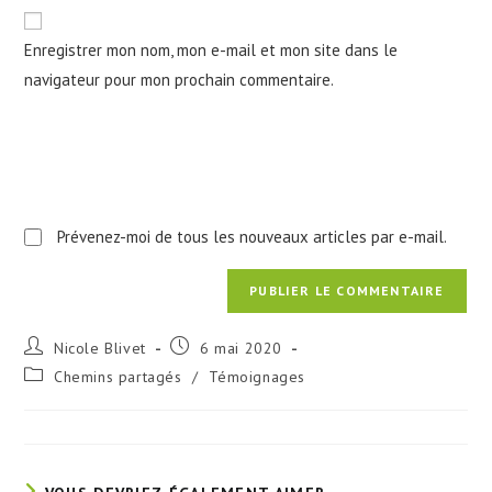
de
comment
votre
Enregistrer mon nom, mon e-mail et mon site dans le
site
navigateur pour mon prochain commentaire.
(facultatif)
Prévenez-moi de tous les nouveaux articles par e-mail.
Auteur/autrice
Publication
Nicole Blivet
6 mai 2020
de
publiée :
Post
Chemins partagés
/
Témoignages
la
category:
publication :