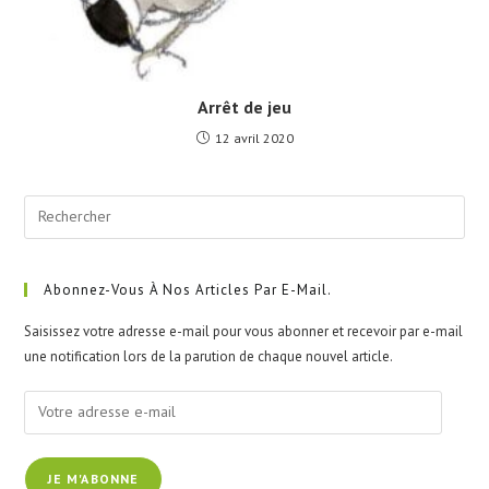
Arrêt de jeu
12 avril 2020
Pre
Esc
to
clo
Abonnez-Vous À Nos Articles Par E-Mail.
the
Saisissez votre adresse e-mail pour vous abonner et recevoir par e-mail
sea
une notification lors de la parution de chaque nouvel article.
pan
Votre
adresse
e-
JE M'ABONNE
mail