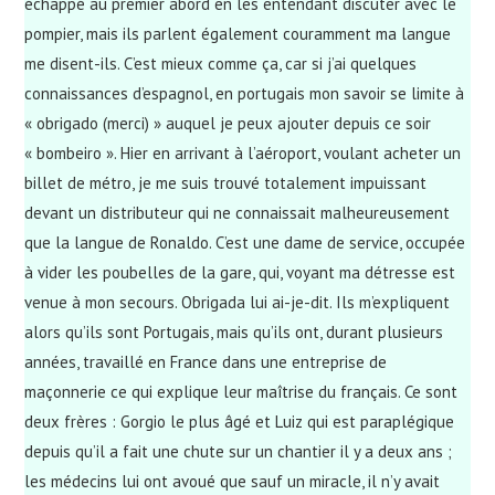
échappé au premier abord en les entendant discuter avec le
pompier, mais ils parlent également couramment ma langue
me disent-ils. C’est mieux comme ça, car si j’ai quelques
connaissances d’espagnol, en portugais mon savoir se limite à
« obrigado (merci) » auquel je peux ajouter depuis ce soir
« bombeiro ». Hier en arrivant à l’aéroport, voulant acheter un
billet de métro, je me suis trouvé totalement impuissant
devant un distributeur qui ne connaissait malheureusement
que la langue de Ronaldo. C’est une dame de service, occupée
à vider les poubelles de la gare, qui, voyant ma détresse est
venue à mon secours. Obrigada lui ai-je-dit. Ils m’expliquent
alors qu’ils sont Portugais, mais qu’ils ont, durant plusieurs
années, travaillé en France dans une entreprise de
maçonnerie ce qui explique leur maîtrise du français. Ce sont
deux frères : Gorgio le plus âgé et Luiz qui est paraplégique
depuis qu’il a fait une chute sur un chantier il y a deux ans ;
les médecins lui ont avoué que sauf un miracle, il n’y avait