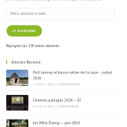
pan
Votre
adresse
e-
JE M'ABONNE
mail
Rejoignez les 228 autres abonnés
Articles Récents
Port-Lesney et basse vallée de la Loue – juillet
2026
27 JUILLET 2026
/
4 COMMENTAIRES
Chemins partagés 2026 – 07
19 JUILLET 2026
/
0 COMMENTAIRE
Les Mille Étangs – juin 2026