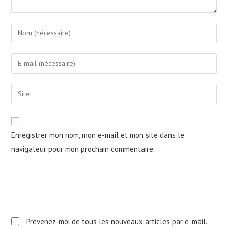
Enter
your
name
Enter
or
your
username
email
Saisir
to
address
l’URL
comment
to
de
comment
votre
Enregistrer mon nom, mon e-mail et mon site dans le
site
navigateur pour mon prochain commentaire.
(facultatif)
Prévenez-moi de tous les nouveaux articles par e-mail.