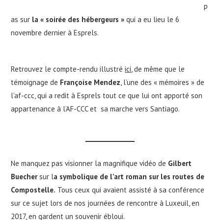
p
as sur
la « soirée des hébergeurs »
qui a eu lieu le 6
novembre dernier à Esprels.
Retrouvez le compte-rendu illustré
ici
, de même que le
témoignage de
Françoise Mendez
, l’une des « mémoires » de
l’af-ccc, qui a redit à Esprels tout ce que lui ont apporté son
appartenance à l’AF-CCC et sa marche vers Santiago.
Ne manquez pas visionner la magnifique vidéo de
Gilbert
Buecher
sur l
a symbolique de l’art roman sur les routes de
Compostelle.
Tous ceux qui avaient assisté à sa conférence
sur ce sujet lors de nos journées de rencontre à Luxeuil, en
2017, en gardent un souvenir ébloui.