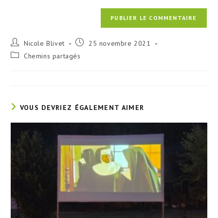
Auteur/autrice
Publication
Nicole Blivet
25 novembre 2021
de
publiée :
Post
Chemins partagés
la
category:
publication :
VOUS DEVRIEZ ÉGALEMENT AIMER