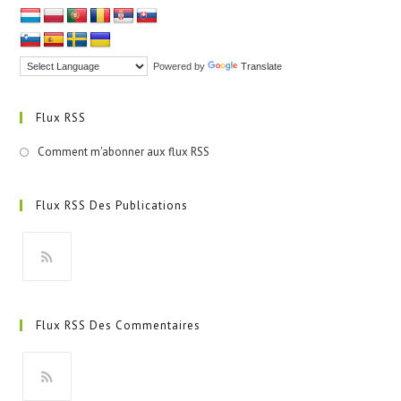
Powered by
Translate
Flux RSS
Comment m'abonner aux flux RSS
Flux RSS Des Publications
S’ouvre
dans
Flux RSS Des Commentaires
un
nouvel
onglet