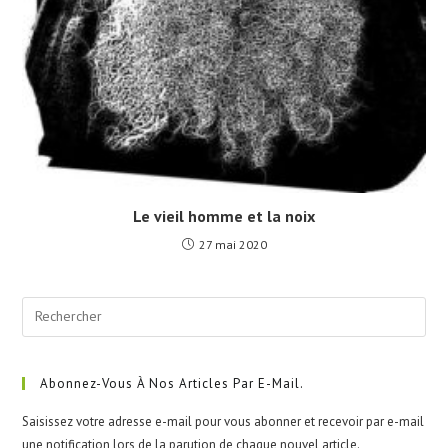
Le vieil homme et la noix
27 mai 2020
Pre
Esc
to
clo
Abonnez-Vous À Nos Articles Par E-Mail.
the
Saisissez votre adresse e-mail pour vous abonner et recevoir par e-mail
sea
une notification lors de la parution de chaque nouvel article.