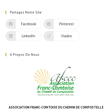
S’ouvre
dans
Partagez Notre Site
un
nouvel
Facebook
Pinterest
onglet
LinkedIn
Viadeo
A Propos De Nous
ASSOCIATION FRANC-COMTOISE DU CHEMIN DE COMPOSTELLE