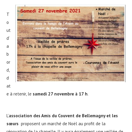
T
o
ut
d’
a
b
or
d,
d
at
e à retenir, le
samedi 27 novembre à 17 h
.
L’
association des Amis du Couvent de Bellemagny et les
sœurs
proposent un marché de Noël au profit de la
rénovation de la chapelle. Il y aura également une veillée de