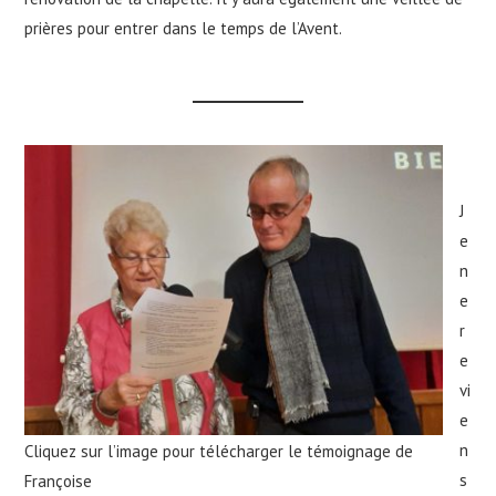
prières pour entrer dans le temps de l’Avent.
J
e
n
e
r
e
vi
e
n
Cliquez sur l’image pour télécharger le témoignage de
s
Françoise