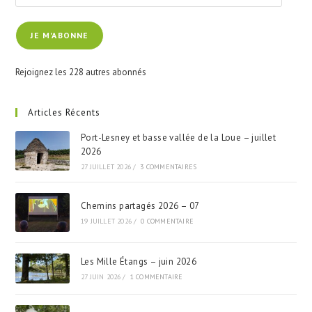
adresse
e-
JE M'ABONNE
mail
Rejoignez les 228 autres abonnés
Articles Récents
Port-Lesney et basse vallée de la Loue – juillet
2026
27 JUILLET 2026
/
3 COMMENTAIRES
Chemins partagés 2026 – 07
19 JUILLET 2026
/
0 COMMENTAIRE
Les Mille Étangs – juin 2026
27 JUIN 2026
/
1 COMMENTAIRE