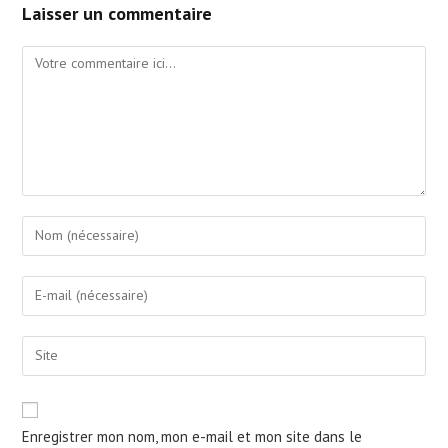
Laisser un commentaire
Comment
Enter
your
name
Enter
or
your
username
email
Saisir
to
address
l’URL
comment
to
de
comment
votre
Enregistrer mon nom, mon e-mail et mon site dans le
site