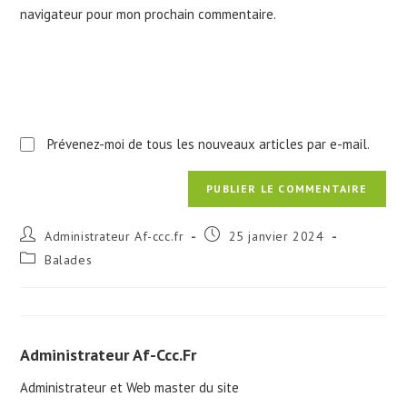
navigateur pour mon prochain commentaire.
(facultatif)
Prévenez-moi de tous les nouveaux articles par e-mail.
Auteur/autrice
Publication
Administrateur Af-ccc.fr
25 janvier 2024
de
publiée :
Post
Balades
la
category:
publication :
Administrateur Af-Ccc.fr
Administrateur et Web master du site