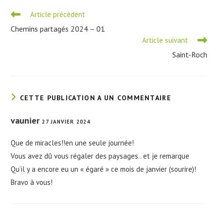
Read
Article précédent
more
Chemins partagés 2024 – 01
articles
Article suivant
Saint-Roch
CETTE PUBLICATION A UN COMMENTAIRE
vaunier
27 JANVIER 2024
Que de miracles!!en une seule journée!
Vous avez dû vous régaler des paysages.. et je remarque
Qu’il y a encore eu un « égaré » ce mois de janvier (sourire)!
Bravo à vous!