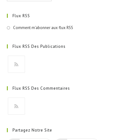
Flux RSS
Comment m'abonner aux flux RSS
Flux RSS Des Publications
S’ouvre
dans
Flux RSS Des Commentaires
un
nouvel
onglet
S’ouvre
dans
Partagez Notre Site
un