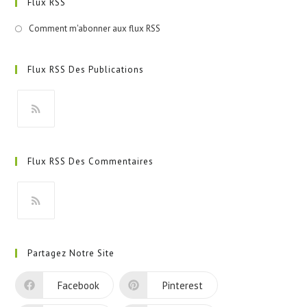
Flux RSS
Comment m'abonner aux flux RSS
Flux RSS Des Publications
S’ouvre
dans
Flux RSS Des Commentaires
un
nouvel
onglet
S’ouvre
dans
Partagez Notre Site
un
nouvel
Facebook
Pinterest
onglet