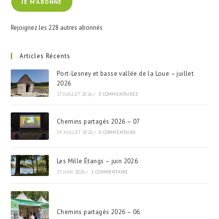
JE M'ABONNE
mail
Rejoignez les 228 autres abonnés
Articles Récents
Port-Lesney et basse vallée de la Loue – juillet
2026
27 JUILLET 2026
/
3 COMMENTAIRES
Chemins partagés 2026 – 07
19 JUILLET 2026
/
0 COMMENTAIRE
Les Mille Étangs – juin 2026
27 JUIN 2026
/
1 COMMENTAIRE
Chemins partagés 2026 – 06