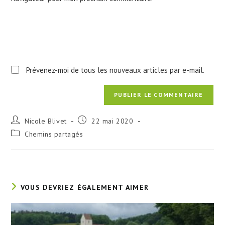
(facultatif)
Prévenez-moi de tous les nouveaux articles par e-mail.
Auteur/autrice
Publication
Nicole Blivet
22 mai 2020
de
publiée :
Post
Chemins partagés
la
category:
publication :
VOUS DEVRIEZ ÉGALEMENT AIMER