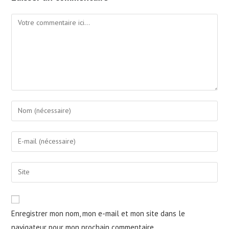
Comment
Enter
your
name
Enter
or
your
username
email
Saisir
to
address
l’URL
comment
to
de
comment
votre
Enregistrer mon nom, mon e-mail et mon site dans le
site
navigateur pour mon prochain commentaire.